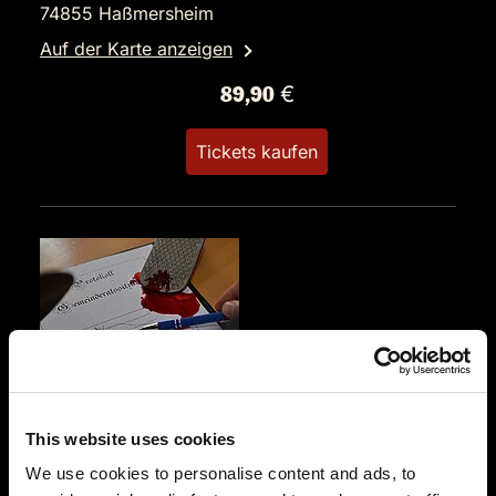
74855 Haßmersheim
Auf der Karte anzeigen
89,90 €
Tickets kaufen
SA.
12.12.2026 19:00 Uhr
Blutbad im Gemeinderat
This website uses cookies
Burg Guttenberg by Anni Finefood
We use cookies to personalise content and ads, to
Burgstraße 3