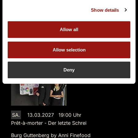
Burgstraße 3
74855 Haßmersheim
Show details
Auf der Karte anzeigen
Allow all
89,90 €
Tickets kaufen
Allow selection
Deny
SA.
13.03.2027 19:00 Uhr
Prêt-à-morter - Der letzte Schrei
Burg Guttenberg by Anni Finefood