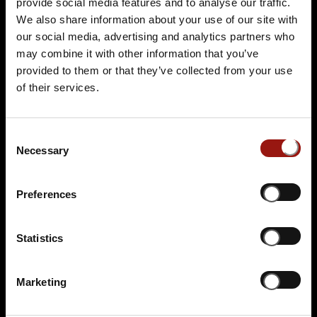
provide social media features and to analyse our traffic.
74855 Haßmersheim
We also share information about your use of our site with
our social media, advertising and analytics partners who
Auf der Karte anzeigen
may combine it with other information that you’ve
89,90 €
provided to them or that they’ve collected from your use
of their services.
Tickets kaufen
Consent
Necessary
Selection
Preferences
Statistics
FR.
19.02.2027 19:00 Uhr
Eine Leiche im Louvre
Marketing
Burg Guttenberg by Anni Finefood