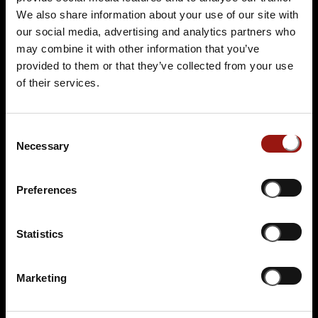
We also share information about your use of our site with
our social media, advertising and analytics partners who
may combine it with other information that you’ve
provided to them or that they’ve collected from your use
SO.
29.11.2026 17:00 Uhr
of their services.
Das Escape Dinner - Escape Room in 3 Gängen
inkl. Aperitif
Consent
Passepartouts Weltreise
Necessary
Selection
Emils – Wirtshaus im Stümpelstal
Stümpelstal 2-6
Preferences
35041 Marburg
Auf der Karte anzeigen
Statistics
99,90 €
Marketing
Tickets kaufen