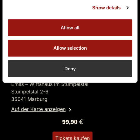
Show details
Allow all
Allow selection
SO.
20.12.2026 17:00 Uhr
Eine Leiche im Louvre
Deny
inkl. Aperitif
Emils – Wirtshaus im Stümpelstal
Stümpelstal 2-6
35041 Marburg
Auf der Karte anzeigen
99,90 €
Tickets kaufen