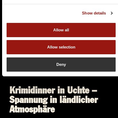
Eine Leiche im Louvre
Show details
Hof Frien
Höfen 13
31600 Uchte
Allow all
Auf der Karte anzeigen
Allow selection
94,90 €
Tickets kaufen
Deny
Krimidinner in Uchte –
Spannung in ländlicher
Atmosphäre