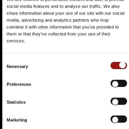
Eine Leiche im Louvre
social media features and to analyse our traffic. We also
share information about your use of our site with our social
Hof Frien
media, advertising and analytics partners who may
Höfen 13
combine it with other information that you’ve provided to
31600 Uchte
them or that they’ve collected from your use of their
Auf der Karte anzeigen
services.
94,90 €
Consent
Tickets kaufen
Necessary
Selection
Preferences
Statistics
Marketing
FR.
05.02.2027 19:00 Uhr