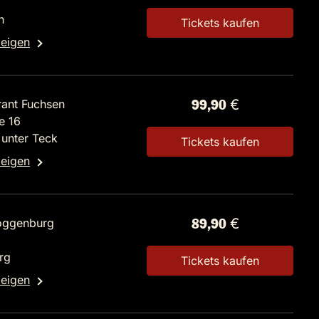
n
Tickets kaufen
zeigen
rant Fuchsen
99,90 €
e 16
unter Teck
Tickets kaufen
zeigen
Roggenburg
89,90 €
rg
Tickets kaufen
zeigen