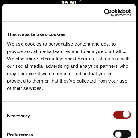
99,90 €
Tickets kaufen
This website uses cookies
We use cookies to personalise content and ads, to
provide social media features and to analyse our traffic.
We also share information about your use of our site with
our social media, advertising and analytics partners who
may combine it with other information that you’ve
provided to them or that they’ve collected from your use
SA.
17.10.2026 19:00 Uhr
of their services.
Das Escape Dinner - Escape Room in 3 Gängen
Passepartouts Weltreise
Consent
Freilich am See
Necessary
Selection
Karl-Marx-Damm 47a im Cecilienpark
15526 Bad Saarow
Preferences