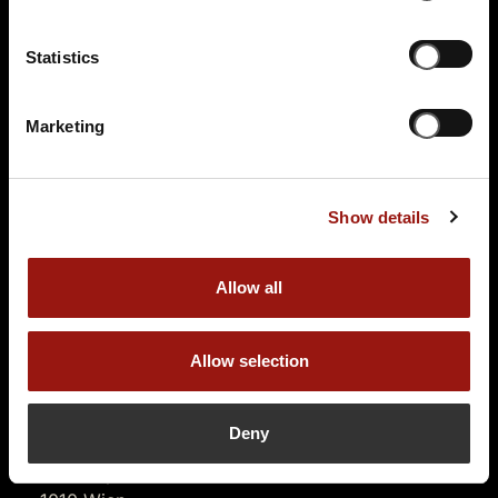
Auf der Karte anzeigen
99,90 €
Statistics
Tickets kaufen
Marketing
Show details
Allow all
SA.
17.10.2026 19:00 Uhr
Allow selection
Das Escape Dinner - Escape Room in 3 Gängen
Passepartouts Weltreise
Deny
Wiener Rathauskeller
Rathausplatz 1