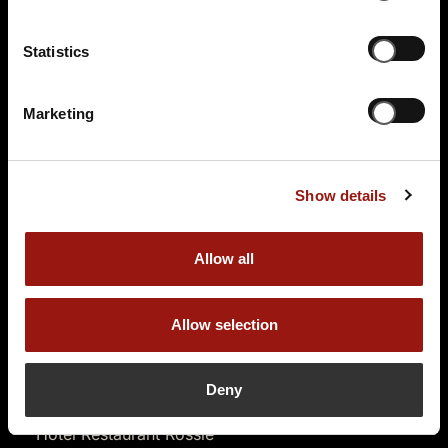
65189 Wiesbaden
Auf der Karte anzeigen
Statistics
99,90 €
Marketing
Tickets kaufen
Show details
Allow all
Allow selection
SA.
20.03.2027 19:00 Uhr
Das Escape Dinner - Escape Room in 3 Gängen
Deny
Passepartouts Weltreise
Hotel Restaurant Rössle