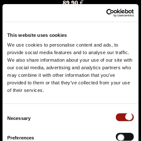
89,90 €
Tickets kaufen
This website uses cookies
We use cookies to personalise content and ads, to
provide social media features and to analyse our traffic.
We also share information about your use of our site with
our social media, advertising and analytics partners who
may combine it with other information that you’ve
provided to them or that they’ve collected from your use
SA.
20.03.2027 19:00 Uhr
of their services.
Das Escape Dinner - Escape Room in 3 Gängen
Passepartouts Weltreise
Consent
3-Gang-Buffet
Necessary
Selection
Pentahotel Wiesbaden
Abraham-Lincoln-Strasse 17
Preferences