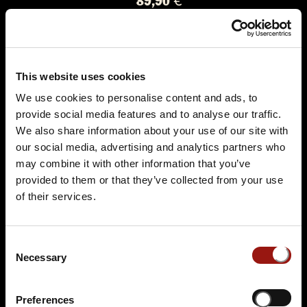
89,90 €
Tickets kaufen
This website uses cookies
We use cookies to personalise content and ads, to
provide social media features and to analyse our traffic.
We also share information about your use of our site with
our social media, advertising and analytics partners who
may combine it with other information that you’ve
provided to them or that they’ve collected from your use
FR.
07.05.2027 19:00 Uhr
of their services.
Das Escape Dinner - Escape Room in 3 Gängen
Passepartouts Weltreise
Consent
Restaurant Schlossberg
Necessary
Selection
Am Schlossberg 7
8010 Graz
Preferences
Auf der Karte anzeigen