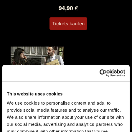
94,90 €
Tickets kaufen
DO.
10.09.2026 19:00 Uhr
This website uses cookies
Testament à la Carte
We use cookies to personalise content and ads, to
Mo´s Idylle
provide social media features and to analyse our traffic.
Im Eichengrund 2a
We also share information about your use of our site with
26903 Surwold
our social media, advertising and analytics partners who
Auf der Karte anzeigen
may combine it with other information that you’ve