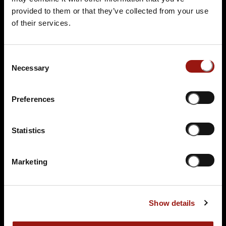
provided to them or that they’ve collected from your use
99,90 €
of their services.
Tickets kaufen
Consent
Necessary
Selection
Preferences
Statistics
FR.
11.09.2026 19:00 Uhr
Marketing
Testament à la Carte
HOTEL DER ACHTERMANN
Rosentorstr. 20
Show details
38640 Goslar