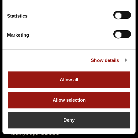
Hotel Kieler Yacht-Club
Kiellinie 70
Statistics
24105 Kiel
Auf der Karte anzeigen
Marketing
99,90 €
Tickets kaufen
Show details
Allow all
Allow selection
Deny
DO.
08.10.2026 19:00 Uhr
Sherlys Spurensuche