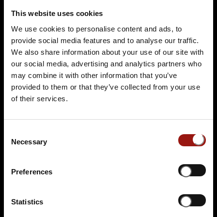
This website uses cookies
We use cookies to personalise content and ads, to
provide social media features and to analyse our traffic.
Alle Termine
We also share information about your use of our site with
our social media, advertising and analytics partners who
may combine it with other information that you’ve
provided to them or that they’ve collected from your use
of their services.
Consent
Necessary
Selection
SO.
12.12.2027 17:00 Uhr
Sherlys Spurensuche
Preferences
Dorint Parkhotel Meißen
Hafenstraße 27-31
01662 Meißen
Statistics
Auf der Karte anzeigen