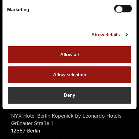
Marketing
99,90 €
Tickets kaufen
Show details
Allow all
Allow selection
SO.
12.12.2027 17:00 Uhr
Deny
Sherlys Spurensuche
NYX Hotel Berlin Köpenick by Leonardo Hotels
Grünauer Straße 1
12557 Berlin