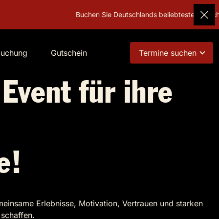
Buchen Sie Deutschlands beliebtestes Geschenk!
buchung
Gutschein
Termine suchen
 Event für ihre
e!
emeinsame Erlebnisse, Motivation, Vertrauen und starken
schaffen.