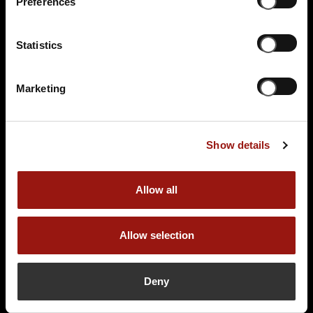
Preferences
Statistics
Marketing
Show details
Spielleiter (m/w/d) für DAS ESCAPE
Allow all
DINNER gesucht!
Allow selection
Deny