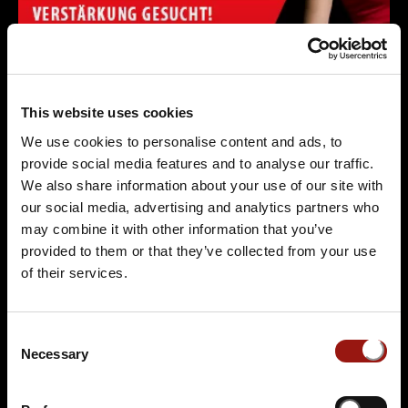
This website uses cookies
We use cookies to personalise content and ads, to
provide social media features and to analyse our traffic.
We also share information about your use of our site with
our social media, advertising and analytics partners who
may combine it with other information that you’ve
Musical-Darsteller / Tänzer (m/w/d)
provided to them or that they’ve collected from your use
of their services.
für DAS BURLESQUE DINNER
gesucht!
Consent
Necessary
Selection