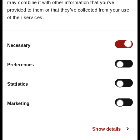
may combine it with other information that you’ve
provided to them or that they’ve collected from your use
of their services.
FR.
21.08.2026 19:00 Uhr
Sherlys Spurensuche
Consent
Rantastic
Necessary
Selection
Aschmattstraße 2
76532 Baden-Baden
Preferences
Auf der Karte anzeigen
99,90 €
Statistics
Tickets kaufen
Marketing
Show details