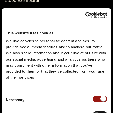
5.000 Exemplare!
Im Krimi Adventskalender sind enthalten:
24 Crime Letters
Handbuch mit Lösungshinweisen
This website uses cookies
Geheimes Zusatzmaterial
We use cookies to personalise content and ads, to
provide social media features and to analyse our traffic.
Die fesselnde Story: Das
We also share information about your use of our site with
our social media, advertising and analytics partners who
letzte Gericht
may combine it with other information that you’ve
provided to them or that they’ve collected from your use
Die Bühne ist bereitet: Die Feinkost-Restaurants Arcobaleno und Der
of their services.
kleine Löffel sind seit Jahren in einen erbitterten Wettstreit um das
erfolgreichste und exklusivste Weihnachtsdinner verstrickt. Neid,
Consent
Schikanen und Intrigen gehören zur Tagesordnung, aber in diesem
Necessary
Selection
Jahr erreicht der Konflikt eine beunruhigende Eskalation. Mit einem
Entführungsfall und einem Toten ist klar, dass jemand bereit ist,