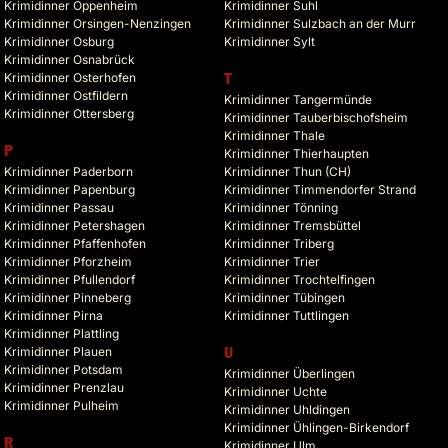
Krimidinner Oppenheim
Krimidinner Suhl
Krimidinner Orsingen-Nenzingen
Krimidinner Sulzbach an der Murr
Krimidinner Osburg
Krimidinner Sylt
Krimidinner Osnabrück
Krimidinner Osterhofen
T
Krimidinner Ostfildern
Krimidinner Tangermünde
Krimidinner Ottersberg
Krimidinner Tauberbischofsheim
Krimidinner Thale
P
Krimidinner Thierhaupten
Krimidinner Paderborn
Krimidinner Thun (CH)
Krimidinner Papenburg
Krimidinner Timmendorfer Strand
Krimidinner Passau
Krimidinner Tönning
Krimidinner Petershagen
Krimidinner Tremsbüttel
Krimidinner Pfaffenhofen
Krimidinner Triberg
Krimidinner Pforzheim
Krimidinner Trier
Krimidinner Pfullendorf
Krimidinner Trochtelfingen
Krimidinner Pinneberg
Krimidinner Tübingen
Krimidinner Pirna
Krimidinner Tuttlingen
Krimidinner Plattling
Krimidinner Plauen
U
Krimidinner Potsdam
Krimidinner Überlingen
Krimidinner Prenzlau
Krimidinner Uchte
Krimidinner Pulheim
Krimidinner Uhldingen
Krimidinner Ühlingen-Birkendorf
R
Krimidinner Ulm