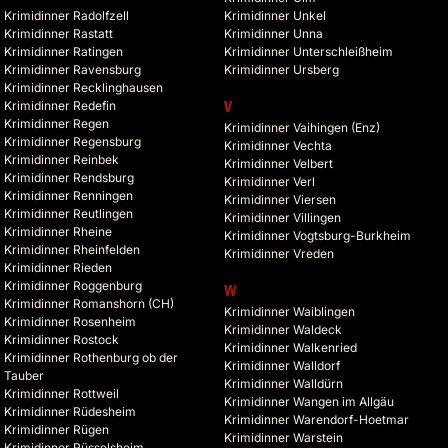
Krimidinner Radolfzell
Krimidinner Unkel
Krimidinner Rastatt
Krimidinner Unna
Krimidinner Ratingen
Krimidinner Unterschleißheim
Krimidinner Ravensburg
Krimidinner Ursberg
Krimidinner Recklinghausen
Krimidinner Redefin
V
Krimidinner Regen
Krimidinner Vaihingen (Enz)
Krimidinner Regensburg
Krimidinner Vechta
Krimidinner Reinbek
Krimidinner Velbert
Krimidinner Rendsburg
Krimidinner Verl
Krimidinner Renningen
Krimidinner Viersen
Krimidinner Reutlingen
Krimidinner Villingen
Krimidinner Rheine
Krimidinner Vogtsburg-Burkheim
Krimidinner Rheinfelden
Krimidinner Vreden
Krimidinner Rieden
Krimidinner Roggenburg
W
Krimidinner Romanshorn (CH)
Krimidinner Waiblingen
Krimidinner Rosenheim
Krimidinner Waldeck
Krimidinner Rostock
Krimidinner Walkenried
Krimidinner Rothenburg ob der
Krimidinner Walldorf
Tauber
Krimidinner Walldürn
Krimidinner Rottweil
Krimidinner Wangen im Allgäu
Krimidinner Rüdesheim
Krimidinner Warendorf-Hoetmar
Krimidinner Rügen
Krimidinner Warstein
Krimidinner Rüsselsheim