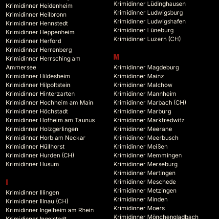
Krimidinner Lüdinghausen
Krimidinner Heidenheim
Krimidinner Ludwigsburg
Krimidinner Heilbronn
Krimidinner Ludwigshafen
Krimidinner Hennstedt
Krimidinner Lüneburg
Krimidinner Heppenheim
Krimidinner Luzern (CH)
Krimidinner Herford
Krimidinner Herrenberg
M
Krimidinner Herrsching am
Ammersee
Krimidinner Magdeburg
Krimidinner Hildesheim
Krimidinner Mainz
Krimidinner Hilpoltstein
Krimidinner Malchow
Krimidinner Hinterzarten
Krimidinner Mannheim
Krimidinner Hochheim am Main
Krimidinner Marbach (CH)
Krimidinner Höchstadt
Krimidinner Marburg
Krimidinner Hofheim am Taunus
Krimidinner Marktredwitz
Krimidinner Holzgerlingen
Krimidinner Meerane
Krimidinner Horb am Neckar
Krimidinner Meerbusch
Krimidinner Hüllhorst
Krimidinner Meißen
Krimidinner Hurden (CH)
Krimidinner Memmingen
Krimidinner Husum
Krimidinner Merseburg
Krimidinner Mertingen
Krimidinner Meschede
I
Krimidinner Metzingen
Krimidinner Illingen
Krimidinner Minden
Krimidinner Illnau (CH)
Krimidinner Moers
Krimidinner Ingelheim am Rhein
Krimidinner Mönchengladbach
Krimidinner Ingolstadt