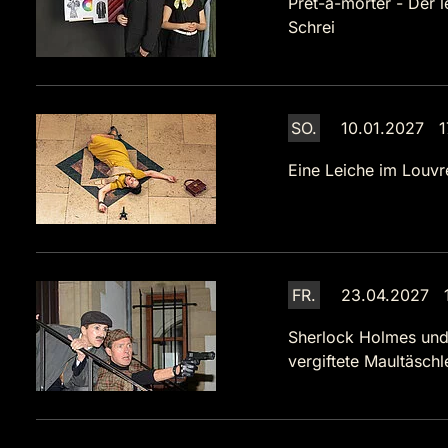
Prêt-à-morter - Der l
Schrei
SO.
10.01.2027 1
Eine Leiche im Louvr
FR.
23.04.2027 1
Sherlock Holmes und
vergiftete Maultäsch