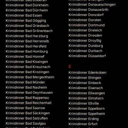
Krimidinner Donaueschingen
Krimidinner Bad Dürkheim
Krimidinner Donauwörth
Krimidinner Bad Dürrheim
Krimidinner Donzdorf
Krimidinner Bad Essen
Krimidinner Dorsten
Krimidinner Bad Gögging
Krimidinner Dortmund
Krimidinner Bad Griesbach
Krimidinner Dreieich
Krimidinner Bad Grönenbach
Krimidinner Dresden
Krimidinner Bad Harzburg
Krimidinner Droyßig
Krimidinner Bad Herrenalb
Krimidinner Duisburg
Krimidinner Bad Hersfeld
Krimidinner Durbach
Krimidinner Bad Homburg
Krimidinner Düsseldorf
Krimidinner Bad Honnef
Krimidinner Bad Kissingen
Krimidinner Bad Kreuznach
E
Krimidinner Bad Krozingen
Krimidinner Edenkoben
Krimidinner Bad Mergentheim
Krimidinner Ehingen
Krimidinner Bad Münder
Krimidinner Einbeck
Krimidinner Bad Nauheim
Krimidinner Eisenach
Krimidinner Bad Oeynhausen
Krimidinner Ellwangen
Krimidinner Bad Rappenau
Krimidinner Elmshorn
Krimidinner Bad Reichenhall
Krimidinner Eltville
Krimidinner Bad Saarow
Krimidinner Eppelborn
Krimidinner Bad Säckingen
Krimidinner Eppelheim
Krimidinner Bad Salzuflen
Krimidinner Erding
Krimidinner Bad Saulgau
Krimidinner Erfurt