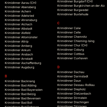
Krimidinner Burgdorf (CH)
Krimidinner Aarau (CH)
Krimidinner Burgkirchen an der Alz
Krimidinner Abensberg
Krimidinner Burgwedel
Krimidinner Achern
Krimidinner Buxtehude
Krimidinner Adelsried
Krimidinner Ahrensburg
C
Krimidinner Aichach
Krimidinner Calw
Krimidinner Albstadt
Krimidinner Celle
Krimidinner Alsfeld
Krimidinner Chemnitz
Krimidinner Altomünster
Krimidinner Chieming-Ising
Krimidinner Altrip
Krimidinner Chur (CH)
Krimidinner Amberg
Krimidinner Coburg
Krimidinner Ankum
Krimidinner Cottbus
Krimidinner Ansbach
Krimidinner Cuxhaven
Krimidinner Arnstadt
Krimidinner Aschaffenburg
Krimidinner Augsburg
D
Krimidinner Dachau
B
Krimidinner Darmstadt
Krimidinner Daun
Krimidinner Backnang
Krimidinner Dessau-Roßlau
Krimidinner Bad Aibling
Krimidinner Diepholz
Krimidinner Bad Bayersoien
Krimidinner Dietzenbach
Krimidinner Bad Belzig
Krimidinner Dirmstein
Krimidinner Bad Bevensen
Krimidinner Dischingen
Krimidinner Bad Boll
Krimidinner Ditzingen
Krimidinner Bad Doberan