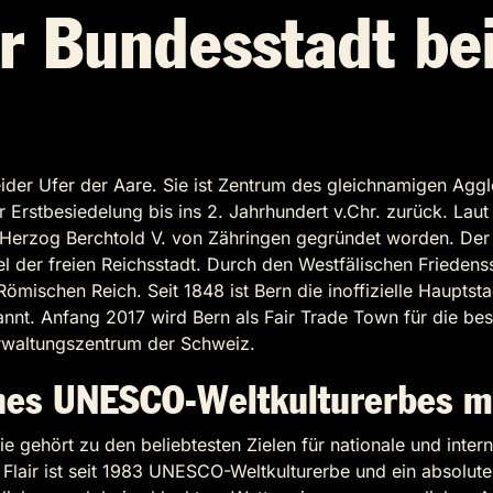
r Bundesstadt be
 beider Ufer der Aare. Sie ist Zentrum des gleichnamigen A
 Erstbesiedelung bis ins 2. Jahrhundert v.Chr. zurück. Laut
h Herzog Berchtold V. von Zähringen gegründet worden. Der 
tel der freien Reichsstadt. Durch den Westfälischen Friedens
mischen Reich. Seit 1848 ist Bern die inoffizielle Hauptst
kannt. Anfang 2017 wird Bern als Fair Trade Town für die b
erwaltungszentrum der Schweiz.
nes UNESCO-Weltkulturerbes m
 Sie gehört zu den beliebtesten Zielen für nationale und int
n Flair ist seit 1983 UNESCO-Weltkulturerbe und ein absolut