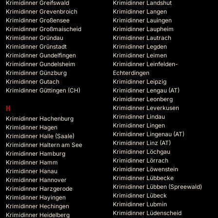
Krimidinner Greifswald
Krimidinner Landshut
Krimidinner Grevenbroich
Krimidinner Langen
Krimidinner Großensee
Krimidinner Lauingen
Krimidinner Großmaischeid
Krimidinner Laupheim
Krimidinner Gründau
Krimidinner Lautrach
Krimidinner Grünstadt
Krimidinner Legden
Krimidinner Gundelfingen
Krimidinner Leimen
Krimidinner Gundelsheim
Krimidinner Leinfelden-
Krimidinner Günzburg
Echterdingen
Krimidinner Gutach
Krimidinner Leipzig
Krimidinner Güttingen (CH)
Krimidinner Lengau (AT)
Krimidinner Leonberg
Krimidinner Leverkusen
H
Krimidinner Lindau
Krimidinner Hachenburg
Krimidinner Lingen
Krimidinner Hagen
Krimidinner Lingenau (AT)
Krimidinner Halle (Saale)
Krimidinner Linz (AT)
Krimidinner Haltern am See
Krimidinner Löchgau
Krimidinner Hamburg
Krimidinner Lörrach
Krimidinner Hamm
Krimidinner Löwenstein
Krimidinner Hanau
Krimidinner Lübbecke
Krimidinner Hannover
Krimidinner Lübben (Spreewald)
Krimidinner Harzgerode
Krimidinner Lübeck
Krimidinner Hayingen
Krimidinner Lubmin
Krimidinner Hechingen
Krimidinner Lüdenscheid
Krimidinner Heidelberg