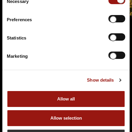
Necessary
Selection
Preferences
Terminüberblick
Statistics
Marketing
Show details
SA.
14.11.2026 19:00 Uhr
Allow all
Alpenkrimi „Knödelmord beim Gipfeltreffen“
Getränke im Preis enthalten
Allow selection
Schlosshotel Horneck
Schloss Horneck 1