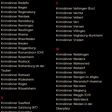
Krimidinner Redefin
V
Krimidinner Regen
Krimidinner Vaihingen (Enz)
Krimidinner Regensburg
Krimidinner Vechta
Krimidinner Reinbek
Krimidinner Velbert
Krimidinner Rendsburg
Krimidinner Verl
Krimidinner Renningen
Krimidinner Viersen
Krimidinner Reutlingen
Krimidinner Villingen
Krimidinner Rheine
Krimidinner Vogtsburg-Burkheim
Krimidinner Rheinfelden
Krimidinner Vreden
Krimidinner Rieden
Krimidinner Roggenburg
W
Krimidinner Romanshorn (CH)
Krimidinner Waiblingen
Krimidinner Rosenheim
Krimidinner Waldeck
Krimidinner Rostock
Krimidinner Walkenried
Krimidinner Rothenburg ob der
Krimidinner Walldorf
Tauber
Krimidinner Walldürn
Krimidinner Rottweil
Krimidinner Wangen im Allgäu
Krimidinner Rüdesheim
Krimidinner Warendorf-Hoetmar
Krimidinner Rügen
Krimidinner Warstein
Krimidinner Rüsselsheim
Krimidinner Wegberg
Krimidinner Weggis (CH)
S
Krimidinner Wehrbleck
Krimidinner Saalfeld
Krimidinner Weiden in der
Krimidinner Salzburg (AT)
Oberpfalz
Krimidinner Salzgitter