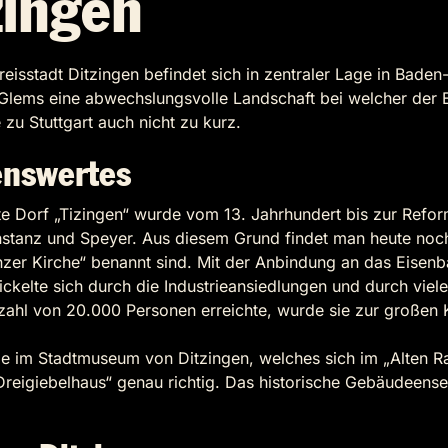
zingen
isstadt Ditzingen befindet sich in zentraler Lage in Bade
er Glems eine abwechslungsvolle Landschaft bei welcher der 
 zu Stuttgart auch nicht zu kurz.
enswertes
 Dorf „Tizingen“ wurde vom 13. Jahrhundert bis zur Reforma
onstanz und Speyer. Aus diesem Grund findet man heute noc
anzer Kirche“ benannt sind. Mit der Anbindung an das Eise
ickelte sich durch die Industrieansiedlungen und durch v
rzahl von 20.000 Personen erreichte, wurde sie zur großen 
ie im Stadtmuseum von Ditzingen, welches sich im „Alten Rat
 „Dreigiebelhaus“ genau richtig. Das historische Gebäudeens