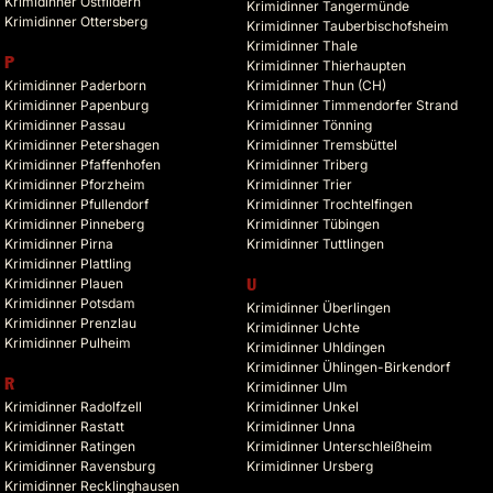
Krimidinner Ostfildern
Krimidinner Tangermünde
Krimidinner Ottersberg
Krimidinner Tauberbischofsheim
Krimidinner Thale
P
Krimidinner Thierhaupten
Krimidinner Paderborn
Krimidinner Thun (CH)
Krimidinner Papenburg
Krimidinner Timmendorfer Strand
Krimidinner Passau
Krimidinner Tönning
Krimidinner Petershagen
Krimidinner Tremsbüttel
Krimidinner Pfaffenhofen
Krimidinner Triberg
Krimidinner Pforzheim
Krimidinner Trier
Krimidinner Pfullendorf
Krimidinner Trochtelfingen
Krimidinner Pinneberg
Krimidinner Tübingen
Krimidinner Pirna
Krimidinner Tuttlingen
Krimidinner Plattling
Krimidinner Plauen
U
Krimidinner Potsdam
Krimidinner Überlingen
Krimidinner Prenzlau
Krimidinner Uchte
Krimidinner Pulheim
Krimidinner Uhldingen
Krimidinner Ühlingen-Birkendorf
R
Krimidinner Ulm
Krimidinner Radolfzell
Krimidinner Unkel
Krimidinner Rastatt
Krimidinner Unna
Krimidinner Ratingen
Krimidinner Unterschleißheim
Krimidinner Ravensburg
Krimidinner Ursberg
Krimidinner Recklinghausen