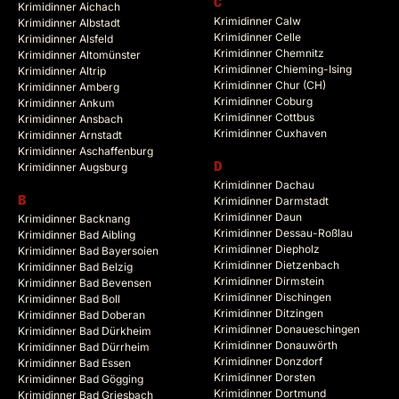
C
Krimidinner Aichach
Krimidinner Calw
Krimidinner Albstadt
Krimidinner Celle
Krimidinner Alsfeld
Krimidinner Chemnitz
Krimidinner Altomünster
Krimidinner Chieming-Ising
Krimidinner Altrip
Krimidinner Chur (CH)
Krimidinner Amberg
Krimidinner Coburg
Krimidinner Ankum
Krimidinner Cottbus
Krimidinner Ansbach
Krimidinner Cuxhaven
Krimidinner Arnstadt
Krimidinner Aschaffenburg
Krimidinner Augsburg
D
Krimidinner Dachau
B
Krimidinner Darmstadt
Krimidinner Daun
Krimidinner Backnang
Krimidinner Dessau-Roßlau
Krimidinner Bad Aibling
Krimidinner Diepholz
Krimidinner Bad Bayersoien
Krimidinner Dietzenbach
Krimidinner Bad Belzig
Krimidinner Dirmstein
Krimidinner Bad Bevensen
Krimidinner Dischingen
Krimidinner Bad Boll
Krimidinner Ditzingen
Krimidinner Bad Doberan
Krimidinner Donaueschingen
Krimidinner Bad Dürkheim
Krimidinner Donauwörth
Krimidinner Bad Dürrheim
Krimidinner Donzdorf
Krimidinner Bad Essen
Krimidinner Dorsten
Krimidinner Bad Gögging
Krimidinner Dortmund
Krimidinner Bad Griesbach