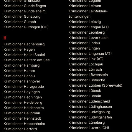
Krimidinner Grünstadt
Krimidinner Legden
Krimidinner Gundelfingen
Krimidinner Leimen
Krimidinner Gundelsheim
Krimidinner Leinfelden-
Krimidinner Günzburg
Echterdingen
Krimidinner Gutach
Krimidinner Leipzig
Krimidinner Güttingen (CH)
Krimidinner Lengau (AT)
Krimidinner Leonberg
Krimidinner Leverkusen
H
Krimidinner Lindau
Krimidinner Hachenburg
Krimidinner Lingen
Krimidinner Hagen
Krimidinner Lingenau (AT)
Krimidinner Halle (Saale)
Krimidinner Linz (AT)
Krimidinner Haltern am See
Krimidinner Löchgau
Krimidinner Hamburg
Krimidinner Lörrach
Krimidinner Hamm
Krimidinner Löwenstein
Krimidinner Hanau
Krimidinner Lübbecke
Krimidinner Hannover
Krimidinner Lübben (Spreewald)
Krimidinner Harzgerode
Krimidinner Lübeck
Krimidinner Hayingen
Krimidinner Lubmin
Krimidinner Hechingen
Krimidinner Lüdenscheid
Krimidinner Heidelberg
Krimidinner Lüdinghausen
Krimidinner Heidenheim
Krimidinner Ludwigsburg
Krimidinner Heilbronn
Krimidinner Ludwigshafen
Krimidinner Hennstedt
Krimidinner Lüneburg
Krimidinner Heppenheim
Krimidinner Luzern (CH)
Krimidinner Herford