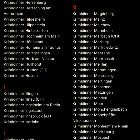
Krimidinner Herrenberg
M
Krimidinner Herrsching am
Ammersee
Krimidinner Magdeburg
Krimidinner Hildesheim
Krimidinner Mainz
Krimidinner Hilpoltstein
Krimidinner Malchow
Krimidinner Hinterzarten
Krimidinner Mannheim
Krimidinner Hochheim am Main
Krimidinner Marbach (CH)
Krimidinner Höchstadt
Krimidinner Marburg
Krimidinner Hofheim am Taunus
Krimidinner Marktredwitz
Krimidinner Holzgerlingen
Krimidinner Meerane
Krimidinner Horb am Neckar
Krimidinner Meerbusch
Krimidinner Hüllhorst
Krimidinner Meißen
Krimidinner Hurden (CH)
Krimidinner Memmingen
Krimidinner Husum
Krimidinner Merseburg
Krimidinner Mertingen
Krimidinner Meschede
I
Krimidinner Metzingen
Krimidinner Illingen
Krimidinner Minden
Krimidinner Illnau (CH)
Krimidinner Moers
Krimidinner Ingelheim am Rhein
Krimidinner Mönchengladbach
Krimidinner Ingolstadt
Krimidinner Mönchpfiffel-
Krimidinner Innsbruck (AT)
Nikolausrieth
Krimidinner Iserlohn
Krimidinner Monheim am Rhein
Krimidinner Moritzburg
J
Krimidinner Mosbach
Krimidinner Jena