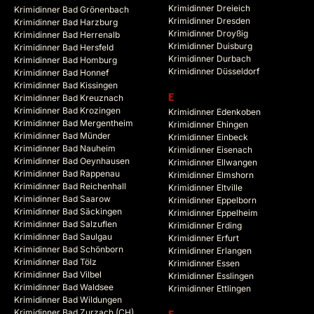
Krimidinner Dreieich
Krimidinner Bad Grönenbach
Krimidinner Dresden
Krimidinner Bad Harzburg
Krimidinner Droyßig
Krimidinner Bad Herrenalb
Krimidinner Duisburg
Krimidinner Bad Hersfeld
Krimidinner Durbach
Krimidinner Bad Homburg
Krimidinner Düsseldorf
Krimidinner Bad Honnef
Krimidinner Bad Kissingen
Krimidinner Bad Kreuznach
E
Krimidinner Bad Krozingen
Krimidinner Edenkoben
Krimidinner Bad Mergentheim
Krimidinner Ehingen
Krimidinner Bad Münder
Krimidinner Einbeck
Krimidinner Bad Nauheim
Krimidinner Eisenach
Krimidinner Bad Oeynhausen
Krimidinner Ellwangen
Krimidinner Bad Rappenau
Krimidinner Elmshorn
Krimidinner Bad Reichenhall
Krimidinner Eltville
Krimidinner Bad Saarow
Krimidinner Eppelborn
Krimidinner Bad Säckingen
Krimidinner Eppelheim
Krimidinner Bad Salzuflen
Krimidinner Erding
Krimidinner Bad Saulgau
Krimidinner Erfurt
Krimidinner Bad Schönborn
Krimidinner Erlangen
Krimidinner Bad Tölz
Krimidinner Essen
Krimidinner Bad Vilbel
Krimidinner Esslingen
Krimidinner Bad Waldsee
Krimidinner Ettlingen
Krimidinner Bad Wildungen
Krimidinner Bad Zurzach (CH)