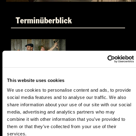
Terminüberblick
This website uses cookies
SA.
31.10.2026 19:00 Uhr
Und raus bist du
We use cookies to personalise content and ads, to provide
3-Gang-Tischbuffet
social media features and to analyse our traffic. We also
share information about your use of our site with our social
Schomaker's Landgasthof
media, advertising and analytics partners who may
Elmer Landstraße 26
combine it with other information that you’ve provided to
27432 Bremervörde
them or that they’ve collected from your use of their
Auf der Karte anzeigen
services.