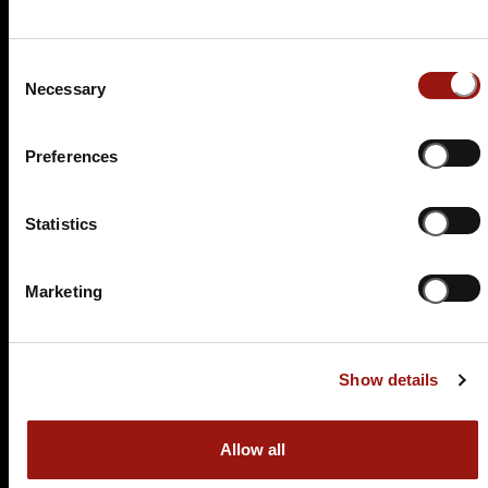
89,90 €
Consent
Necessary
Tickets kaufen
Selection
Preferences
Statistics
Marketing
SA.
06.03.2027 19:00 Uhr
Eine Leiche im Louvre
Show details
3-Gang-Tischbuffet
Schomaker's Landgasthof
Allow all
Elmer Landstraße 26
27432 Bremervörde