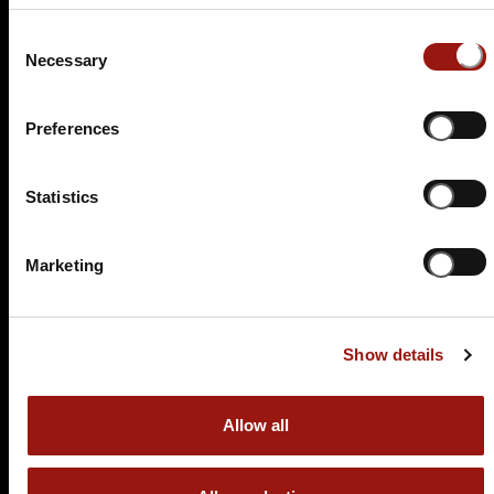
Auf der Karte anzeigen
Consent
Necessary
84,90 €
Selection
Tickets kaufen
Preferences
Statistics
Marketing
Show details
FR.
22.01.2027 19:00 Uhr
Eine Leiche im Louvre
Allow all
OFFSIDE Landsberg
Am Hungerbachweg 1
86899 Landsberg am Lech