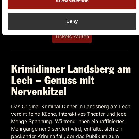
Allow selection
Auf der Karte anzeigen
84,90 €
Deny
Tickets kaufen
Krimidinner Landsberg am
Lech – Genuss mit
Nervenkitzel
Das Original Kriminal Dinner in Landsberg am Lech
vereint feine Küche, interaktives Theater und jede
Menge Spannung. Während Ihnen ein raffiniertes
Mehrgängemenü serviert wird, entfaltet sich ein
packender Kriminalfall, der das Publikum zum