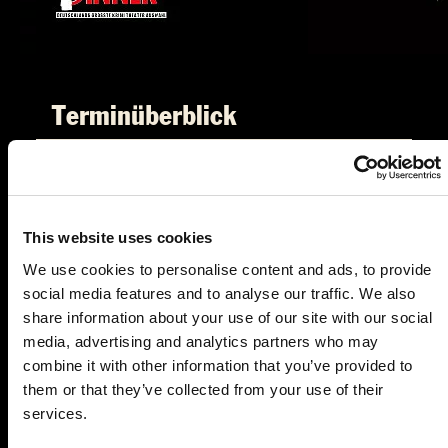
Terminüberblick
This website uses cookies
We use cookies to personalise content and ads, to provide
social media features and to analyse our traffic. We also
FR.
23.10.2026 19:00 Uhr
share information about your use of our site with our social
media, advertising and analytics partners who may
Ein Kommissar zum Sterben
combine it with other information that you’ve provided to
OFFSIDE Landsberg
them or that they’ve collected from your use of their
Am Hungerbachweg 1
services.
86899 Landsberg am Lech