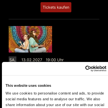
Tickets kaufen
SA.
13.02.2027 19:00 Uhr
Der letzte Joint der Marie Juana - Ein Hippie
Krimi
Festsaal Hambacher Schloss
This website uses cookies
Schlossstraße
67434 Neustadt a. d. W.
We use cookies to personalise content and ads, to provide
social media features and to analyse our traffic. We also
Auf der Karte anzeigen
share information about your use of our site with our social