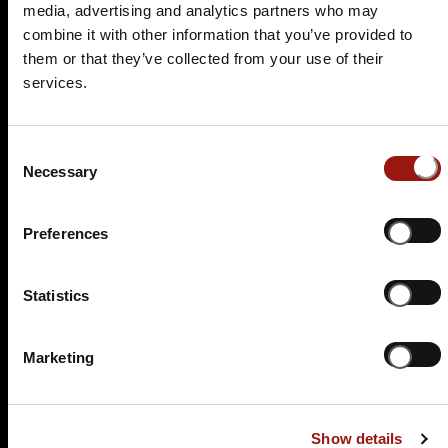
media, advertising and analytics partners who may
99,90 €
combine it with other information that you’ve provided to
them or that they’ve collected from your use of their
Tickets kaufen
services.
Consent
Necessary
Selection
Preferences
SO.
28.02.2027 17:00 Uhr
Statistics
Varieté Dinner
Festsaal Hambacher Schloss
Marketing
Schlossstraße
67434 Neustadt a. d. W.
Auf der Karte anzeigen
Show details