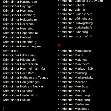
Krimidinner Lübben (Spreewald)
Krimidinner Harzgerode
Krimidinner Lübeck
Krimidinner Hayingen
Krimidinner Lubmin
Krimidinner Hechingen
Krimidinner Lüdenscheid
Krimidinner Heidelberg
Krimidinner Lüdinghausen
Krimidinner Heidenheim
Krimidinner Ludwigsburg
Krimidinner Heilbronn
Krimidinner Ludwigshafen
Krimidinner Hennstedt
Krimidinner Lüneburg
Krimidinner Heppenheim
Krimidinner Luzern (CH)
Krimidinner Herford
Krimidinner Herrenberg
M
Krimidinner Herrsching am
Ammersee
Krimidinner Magdeburg
Krimidinner Hildesheim
Krimidinner Mainz
Krimidinner Hilpoltstein
Krimidinner Malchow
Krimidinner Hinterzarten
Krimidinner Mannheim
Krimidinner Hochheim am Main
Krimidinner Marbach (CH)
Krimidinner Höchstadt
Krimidinner Marburg
Krimidinner Hofheim am Taunus
Krimidinner Marktredwitz
Krimidinner Holzgerlingen
Krimidinner Meerane
Krimidinner Horb am Neckar
Krimidinner Meerbusch
Krimidinner Hüllhorst
Krimidinner Meißen
Krimidinner Hurden (CH)
Krimidinner Memmingen
Krimidinner Husum
Krimidinner Merseburg
Krimidinner Mertingen
Krimidinner Meschede
I