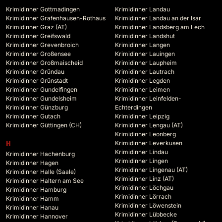
Krimidinner Gottmadingen
Krimidinner Landau
Krimidinner Grafenhausen-Rothaus
Krimidinner Landau an der Isar
Krimidinner Graz (AT)
Krimidinner Landsberg am Lech
Krimidinner Greifswald
Krimidinner Landshut
Krimidinner Grevenbroich
Krimidinner Langen
Krimidinner Großensee
Krimidinner Lauingen
Krimidinner Großmaischeid
Krimidinner Laupheim
Krimidinner Gründau
Krimidinner Lautrach
Krimidinner Grünstadt
Krimidinner Legden
Krimidinner Gundelfingen
Krimidinner Leimen
Krimidinner Gundelsheim
Krimidinner Leinfelden-
Krimidinner Günzburg
Echterdingen
Krimidinner Gutach
Krimidinner Leipzig
Krimidinner Güttingen (CH)
Krimidinner Lengau (AT)
Krimidinner Leonberg
Krimidinner Leverkusen
H
Krimidinner Lindau
Krimidinner Hachenburg
Krimidinner Lingen
Krimidinner Hagen
Krimidinner Lingenau (AT)
Krimidinner Halle (Saale)
Krimidinner Linz (AT)
Krimidinner Haltern am See
Krimidinner Löchgau
Krimidinner Hamburg
Krimidinner Lörrach
Krimidinner Hamm
Krimidinner Löwenstein
Krimidinner Hanau
Krimidinner Lübbecke
Krimidinner Hannover