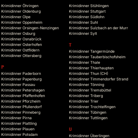
Krimidinner Öhringen
Krimidinner Stühlingen
Krimidinner Oldenburg
Krimidinner Stuttgart
Krimidinner Olpe
Krimidinner Südlohn
Krimidinner Oppenheim
Krimidinner Suhl
Krimidinner Orsingen-Nenzingen
Krimidinner Sulzbach an der Murr
Krimidinner Osburg
Krimidinner Sylt
Krimidinner Osnabrück
Krimidinner Osterhofen
T
Krimidinner Ostfildern
Krimidinner Tangermünde
Krimidinner Ottersberg
Krimidinner Tauberbischofsheim
Krimidinner Thale
P
Krimidinner Thierhaupten
Krimidinner Paderborn
Krimidinner Thun (CH)
Krimidinner Papenburg
Krimidinner Timmendorfer Strand
Krimidinner Passau
Krimidinner Tönning
Krimidinner Petershagen
Krimidinner Tremsbüttel
Krimidinner Pfaffenhofen
Krimidinner Triberg
Krimidinner Pforzheim
Krimidinner Trier
Krimidinner Pfullendorf
Krimidinner Trochtelfingen
Krimidinner Pinneberg
Krimidinner Tübingen
Krimidinner Pirna
Krimidinner Tuttlingen
Krimidinner Plattling
Krimidinner Plauen
U
Krimidinner Potsdam
Krimidinner Überlingen