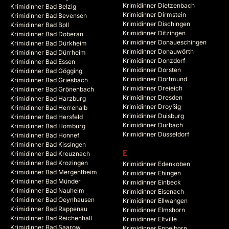
Krimidinner Dietzenbach
Krimidinner Bad Belzig
Krimidinner Dirmstein
Krimidinner Bad Bevensen
Krimidinner Dischingen
Krimidinner Bad Boll
Krimidinner Ditzingen
Krimidinner Bad Doberan
Krimidinner Donaueschingen
Krimidinner Bad Dürkheim
Krimidinner Donauwörth
Krimidinner Bad Dürrheim
Krimidinner Donzdorf
Krimidinner Bad Essen
Krimidinner Dorsten
Krimidinner Bad Gögging
Krimidinner Dortmund
Krimidinner Bad Griesbach
Krimidinner Dreieich
Krimidinner Bad Grönenbach
Krimidinner Dresden
Krimidinner Bad Harzburg
Krimidinner Droyßig
Krimidinner Bad Herrenalb
Krimidinner Duisburg
Krimidinner Bad Hersfeld
Krimidinner Durbach
Krimidinner Bad Homburg
Krimidinner Düsseldorf
Krimidinner Bad Honnef
Krimidinner Bad Kissingen
Krimidinner Bad Kreuznach
E
Krimidinner Bad Krozingen
Krimidinner Edenkoben
Krimidinner Bad Mergentheim
Krimidinner Ehingen
Krimidinner Bad Münder
Krimidinner Einbeck
Krimidinner Bad Nauheim
Krimidinner Eisenach
Krimidinner Bad Oeynhausen
Krimidinner Ellwangen
Krimidinner Bad Rappenau
Krimidinner Elmshorn
Krimidinner Bad Reichenhall
Krimidinner Eltville
Krimidinner Bad Saarow
Krimidinner Eppelborn