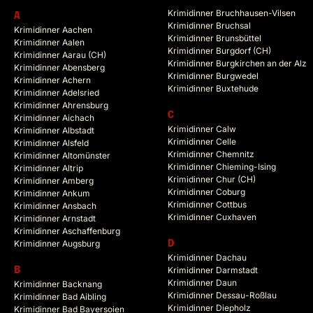
Krimidinner Bruchhausen-Vilsen
A
Krimidinner Bruchsal
Krimidinner Aachen
Krimidinner Brunsbüttel
Krimidinner Aalen
Krimidinner Burgdorf (CH)
Krimidinner Aarau (CH)
Krimidinner Burgkirchen an der Alz
Krimidinner Abensberg
Krimidinner Burgwedel
Krimidinner Achern
Krimidinner Buxtehude
Krimidinner Adelsried
Krimidinner Ahrensburg
C
Krimidinner Aichach
Krimidinner Calw
Krimidinner Albstadt
Krimidinner Celle
Krimidinner Alsfeld
Krimidinner Chemnitz
Krimidinner Altomünster
Krimidinner Chieming-Ising
Krimidinner Altrip
Krimidinner Chur (CH)
Krimidinner Amberg
Krimidinner Coburg
Krimidinner Ankum
Krimidinner Cottbus
Krimidinner Ansbach
Krimidinner Cuxhaven
Krimidinner Arnstadt
Krimidinner Aschaffenburg
Krimidinner Augsburg
D
Krimidinner Dachau
B
Krimidinner Darmstadt
Krimidinner Daun
Krimidinner Backnang
Krimidinner Dessau-Roßlau
Krimidinner Bad Aibling
Krimidinner Diepholz
Krimidinner Bad Bayersoien