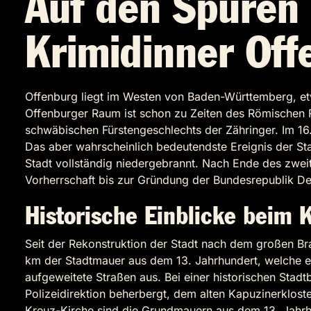
Auf den Spuren
Krimidinner Off
Offenburg liegt im Westen von Baden-Württemberg, etwa
Offenburger Raum ist schon zu Zeiten des Römischen Re
schwäbischen Fürstengeschlechts der Zähringer. Im 16
Das aber wahrscheinlich bedeutendste Ereignis der St
Stadt vollständig niedergebrannt. Nach Ende des zwei
Vorherrschaft bis zur Gründung der Bundesrepublik De
Historische Einblicke beim 
Seit der Rekonstruktion der Stadt nach dem großen Bran
km der Stadtmauer aus dem 13. Jahrhundert, welche ein
aufgeweitete Straßen aus. Bei einer historischen Stad
Polizeidirektion beherbergt, dem alten Kapuzinerklost
Kreuz-Kirche sind die Grundmauern aus dem 13. Jahrh