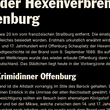
 der Hexenverbre
enburg
 20 km vom französischen Straßburg entfernt. Die einstige 
iches besiedelt worden. Erstmals urkundlich erwähnt wird d
. und 17. Jahrhundert wird Offenburg Schauplatz der Hexen
adtgeschichte ist der Brand vom 9. September 1689. Bis auf
ten Weltkrieges wurde das wieder erbaute Offenburg dann v
utschland. Das Städtchen liegt heute in der Vorbergzone de
Krimidinner Offenburg
d ist die Altstadt vorrangig im Stile des Barock gehalten. 
en Einblick in die Umrisse der alten Reichsstadt gewährt.
tbesichtigung sollten ein Besuch beim ehemaligen Königshof
er und bei der Mikwe, welche zwischen dem 14. und 17. Jahrh
undert noch erhalten und sie wurde nach dem Brand von 16