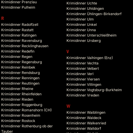
Krimidinner Prenzlau
Krimidinner Uchte
Krimidinner Pulheim
Krimidinner Uhldingen
Krimidinner Ühlingen-Birkendorf
R
Krimidinner Ulm
Krimidinner Radolfzell
Krimidinner Unkel
Krimidinner Rastatt
Krimidinner Unna
Krimidinner Ratingen
Krimidinner Unterschleißheim
Krimidinner Ravensburg
Krimidinner Ursberg
Krimidinner Recklinghausen
Krimidinner Redefin
V
Krimidinner Regen
Krimidinner Vaihingen (Enz)
Krimidinner Regensburg
Krimidinner Vechta
Krimidinner Reinbek
Krimidinner Velbert
Krimidinner Rendsburg
Krimidinner Verl
Krimidinner Renningen
Krimidinner Viersen
Krimidinner Reutlingen
Krimidinner Villingen
Krimidinner Rheine
Krimidinner Vogtsburg-Burkheim
Krimidinner Rheinfelden
Krimidinner Vreden
Krimidinner Rieden
Krimidinner Roggenburg
W
Krimidinner Romanshorn (CH)
Krimidinner Waiblingen
Krimidinner Rosenheim
Krimidinner Waldeck
Krimidinner Rostock
Krimidinner Walkenried
Krimidinner Rothenburg ob der
Krimidinner Walldorf
Tauber