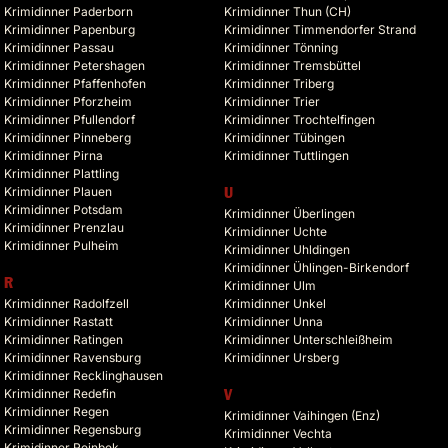
Krimidinner Paderborn
Krimidinner Thun (CH)
Krimidinner Papenburg
Krimidinner Timmendorfer Strand
Krimidinner Passau
Krimidinner Tönning
Krimidinner Petershagen
Krimidinner Tremsbüttel
Krimidinner Pfaffenhofen
Krimidinner Triberg
Krimidinner Pforzheim
Krimidinner Trier
Krimidinner Pfullendorf
Krimidinner Trochtelfingen
Krimidinner Pinneberg
Krimidinner Tübingen
Krimidinner Pirna
Krimidinner Tuttlingen
Krimidinner Plattling
Krimidinner Plauen
U
Krimidinner Potsdam
Krimidinner Überlingen
Krimidinner Prenzlau
Krimidinner Uchte
Krimidinner Pulheim
Krimidinner Uhldingen
Krimidinner Ühlingen-Birkendorf
R
Krimidinner Ulm
Krimidinner Radolfzell
Krimidinner Unkel
Krimidinner Rastatt
Krimidinner Unna
Krimidinner Ratingen
Krimidinner Unterschleißheim
Krimidinner Ravensburg
Krimidinner Ursberg
Krimidinner Recklinghausen
Krimidinner Redefin
V
Krimidinner Regen
Krimidinner Vaihingen (Enz)
Krimidinner Regensburg
Krimidinner Vechta
Krimidinner Reinbek