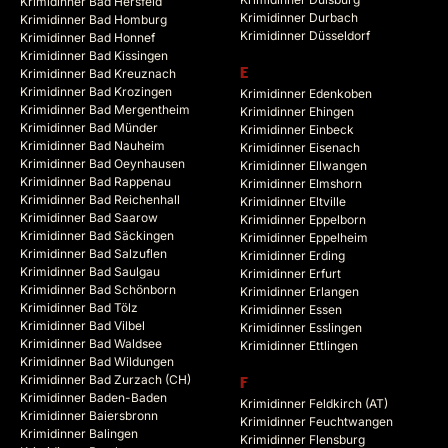
Krimidinner Bad Hersfeld
Krimidinner Durbach
Krimidinner Bad Homburg
Krimidinner Düsseldorf
Krimidinner Bad Honnef
Krimidinner Bad Kissingen
Krimidinner Bad Kreuznach
E
Krimidinner Bad Krozingen
Krimidinner Edenkoben
Krimidinner Bad Mergentheim
Krimidinner Ehingen
Krimidinner Bad Münder
Krimidinner Einbeck
Krimidinner Bad Nauheim
Krimidinner Eisenach
Krimidinner Bad Oeynhausen
Krimidinner Ellwangen
Krimidinner Bad Rappenau
Krimidinner Elmshorn
Krimidinner Bad Reichenhall
Krimidinner Eltville
Krimidinner Bad Saarow
Krimidinner Eppelborn
Krimidinner Bad Säckingen
Krimidinner Eppelheim
Krimidinner Bad Salzuflen
Krimidinner Erding
Krimidinner Bad Saulgau
Krimidinner Erfurt
Krimidinner Bad Schönborn
Krimidinner Erlangen
Krimidinner Bad Tölz
Krimidinner Essen
Krimidinner Bad Vilbel
Krimidinner Esslingen
Krimidinner Bad Waldsee
Krimidinner Ettlingen
Krimidinner Bad Wildungen
Krimidinner Bad Zurzach (CH)
F
Krimidinner Baden-Baden
Krimidinner Feldkirch (AT)
Krimidinner Baiersbronn
Krimidinner Feuchtwangen
Krimidinner Balingen
Krimidinner Flensburg