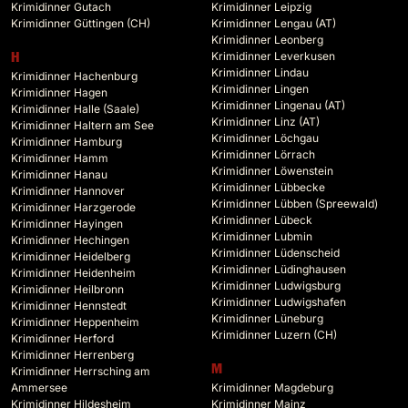
Krimidinner Gutach
Krimidinner Leipzig
Krimidinner Güttingen (CH)
Krimidinner Lengau (AT)
Krimidinner Leonberg
Krimidinner Leverkusen
H
Krimidinner Lindau
Krimidinner Hachenburg
Krimidinner Lingen
Krimidinner Hagen
Krimidinner Lingenau (AT)
Krimidinner Halle (Saale)
Krimidinner Linz (AT)
Krimidinner Haltern am See
Krimidinner Löchgau
Krimidinner Hamburg
Krimidinner Lörrach
Krimidinner Hamm
Krimidinner Löwenstein
Krimidinner Hanau
Krimidinner Lübbecke
Krimidinner Hannover
Krimidinner Lübben (Spreewald)
Krimidinner Harzgerode
Krimidinner Lübeck
Krimidinner Hayingen
Krimidinner Lubmin
Krimidinner Hechingen
Krimidinner Lüdenscheid
Krimidinner Heidelberg
Krimidinner Lüdinghausen
Krimidinner Heidenheim
Krimidinner Ludwigsburg
Krimidinner Heilbronn
Krimidinner Ludwigshafen
Krimidinner Hennstedt
Krimidinner Lüneburg
Krimidinner Heppenheim
Krimidinner Luzern (CH)
Krimidinner Herford
Krimidinner Herrenberg
M
Krimidinner Herrsching am
Ammersee
Krimidinner Magdeburg
Krimidinner Hildesheim
Krimidinner Mainz