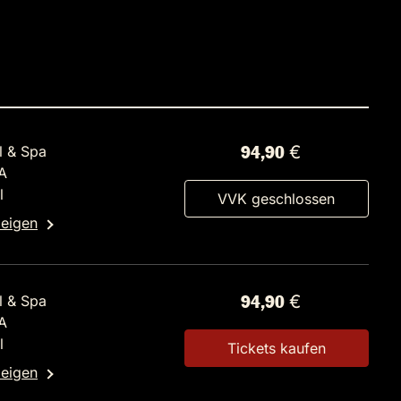
l & Spa
94,90 €
A
l
VVK geschlossen
zeigen
l & Spa
94,90 €
A
l
Tickets kaufen
zeigen