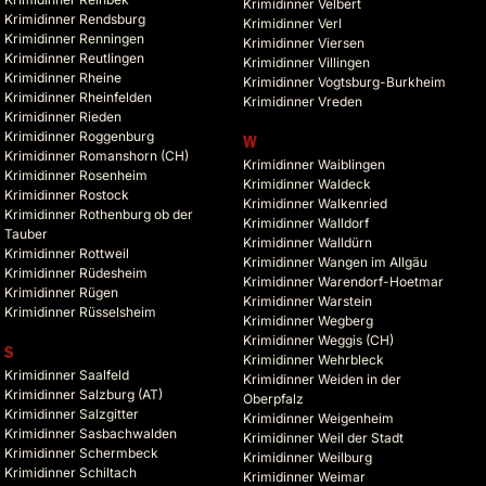
Krimidinner Velbert
Krimidinner Rendsburg
Krimidinner Verl
Krimidinner Renningen
Krimidinner Viersen
Krimidinner Reutlingen
Krimidinner Villingen
Krimidinner Rheine
Krimidinner Vogtsburg-Burkheim
Krimidinner Rheinfelden
Krimidinner Vreden
Krimidinner Rieden
Krimidinner Roggenburg
W
Krimidinner Romanshorn (CH)
Krimidinner Waiblingen
Krimidinner Rosenheim
Krimidinner Waldeck
Krimidinner Rostock
Krimidinner Walkenried
Krimidinner Rothenburg ob der
Krimidinner Walldorf
Tauber
Krimidinner Walldürn
Krimidinner Rottweil
Krimidinner Wangen im Allgäu
Krimidinner Rüdesheim
Krimidinner Warendorf-Hoetmar
Krimidinner Rügen
Krimidinner Warstein
Krimidinner Rüsselsheim
Krimidinner Wegberg
Krimidinner Weggis (CH)
S
Krimidinner Wehrbleck
Krimidinner Saalfeld
Krimidinner Weiden in der
Krimidinner Salzburg (AT)
Oberpfalz
Krimidinner Salzgitter
Krimidinner Weigenheim
Krimidinner Sasbachwalden
Krimidinner Weil der Stadt
Krimidinner Schermbeck
Krimidinner Weilburg
Krimidinner Schiltach
Krimidinner Weimar