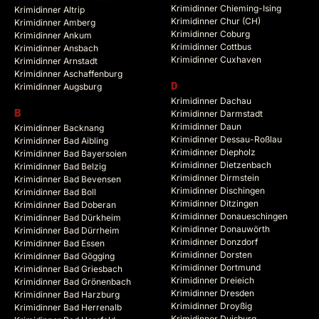
Krimidinner Chieming-Ising
Krimidinner Altrip
Krimidinner Chur (CH)
Krimidinner Amberg
Krimidinner Coburg
Krimidinner Ankum
Krimidinner Cottbus
Krimidinner Ansbach
Krimidinner Cuxhaven
Krimidinner Arnstadt
Krimidinner Aschaffenburg
Krimidinner Augsburg
D
Krimidinner Dachau
B
Krimidinner Darmstadt
Krimidinner Daun
Krimidinner Backnang
Krimidinner Dessau-Roßlau
Krimidinner Bad Aibling
Krimidinner Diepholz
Krimidinner Bad Bayersoien
Krimidinner Dietzenbach
Krimidinner Bad Belzig
Krimidinner Dirmstein
Krimidinner Bad Bevensen
Krimidinner Dischingen
Krimidinner Bad Boll
Krimidinner Ditzingen
Krimidinner Bad Doberan
Krimidinner Donaueschingen
Krimidinner Bad Dürkheim
Krimidinner Donauwörth
Krimidinner Bad Dürrheim
Krimidinner Donzdorf
Krimidinner Bad Essen
Krimidinner Dorsten
Krimidinner Bad Gögging
Krimidinner Dortmund
Krimidinner Bad Griesbach
Krimidinner Dreieich
Krimidinner Bad Grönenbach
Krimidinner Dresden
Krimidinner Bad Harzburg
Krimidinner Droyßig
Krimidinner Bad Herrenalb
Krimidinner Duisburg