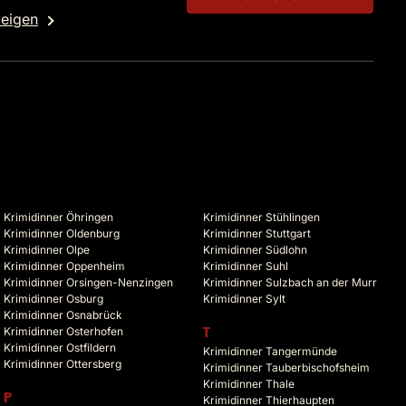
zeigen
Krimidinner Öhringen
Krimidinner Stühlingen
Krimidinner Oldenburg
Krimidinner Stuttgart
Krimidinner Olpe
Krimidinner Südlohn
Krimidinner Oppenheim
Krimidinner Suhl
Krimidinner Orsingen-Nenzingen
Krimidinner Sulzbach an der Murr
Krimidinner Osburg
Krimidinner Sylt
Krimidinner Osnabrück
Krimidinner Osterhofen
T
Krimidinner Ostfildern
Krimidinner Tangermünde
Krimidinner Ottersberg
Krimidinner Tauberbischofsheim
Krimidinner Thale
P
Krimidinner Thierhaupten