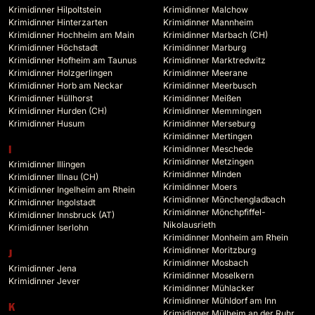
Krimidinner Hilpoltstein
Krimidinner Malchow
Krimidinner Hinterzarten
Krimidinner Mannheim
Krimidinner Hochheim am Main
Krimidinner Marbach (CH)
Krimidinner Höchstadt
Krimidinner Marburg
Krimidinner Hofheim am Taunus
Krimidinner Marktredwitz
Krimidinner Holzgerlingen
Krimidinner Meerane
Krimidinner Horb am Neckar
Krimidinner Meerbusch
Krimidinner Hüllhorst
Krimidinner Meißen
Krimidinner Hurden (CH)
Krimidinner Memmingen
Krimidinner Husum
Krimidinner Merseburg
Krimidinner Mertingen
Krimidinner Meschede
I
Krimidinner Metzingen
Krimidinner Illingen
Krimidinner Minden
Krimidinner Illnau (CH)
Krimidinner Moers
Krimidinner Ingelheim am Rhein
Krimidinner Mönchengladbach
Krimidinner Ingolstadt
Krimidinner Mönchpfiffel-
Krimidinner Innsbruck (AT)
Nikolausrieth
Krimidinner Iserlohn
Krimidinner Monheim am Rhein
Krimidinner Moritzburg
J
Krimidinner Mosbach
Krimidinner Jena
Krimidinner Moselkern
Krimidinner Jever
Krimidinner Mühlacker
Krimidinner Mühldorf am Inn
K
Krimidinner Mülheim an der Ruhr