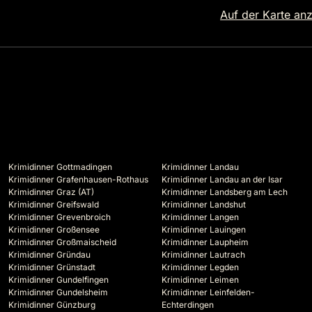
Auf der Karte an
Krimidinner Gottmadingen
Krimidinner Landau
Krimidinner Grafenhausen-Rothaus
Krimidinner Landau an der Isar
Krimidinner Graz (AT)
Krimidinner Landsberg am Lech
Krimidinner Greifswald
Krimidinner Landshut
Krimidinner Grevenbroich
Krimidinner Langen
Krimidinner Großensee
Krimidinner Lauingen
Krimidinner Großmaischeid
Krimidinner Laupheim
Krimidinner Gründau
Krimidinner Lautrach
Krimidinner Grünstadt
Krimidinner Legden
Krimidinner Gundelfingen
Krimidinner Leimen
Krimidinner Gundelsheim
Krimidinner Leinfelden-
Krimidinner Günzburg
Echterdingen