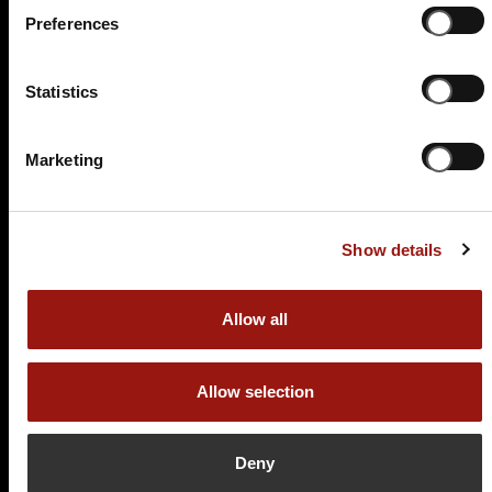
Preferences
Auf der Karte anzeigen
89,90 €
Statistics
Tickets kaufen
Marketing
Show details
Allow all
FR.
22.01.2027 19:00 Uhr
Allow selection
Hauptkommissar Schröder ermittelt
Hotel Restaurant Goldener Adler
Deny
Am Markt 11