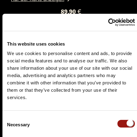
89,90 €
Tickets kaufen
This website uses cookies
We use cookies to personalise content and ads, to provide
social media features and to analyse our traffic. We also
share information about your use of our site with our social
media, advertising and analytics partners who may
combine it with other information that you’ve provided to
them or that they’ve collected from your use of their
SA.
09.01.2027 19:00 Uhr
services.
Das Escape Dinner - Escape Room in 3 Gängen
Passepartouts Weltreise
Consent
Hotel Restaurant Goldener Adler
Necessary
Selection
Am Markt 11
74523 Schwäbisch Hall