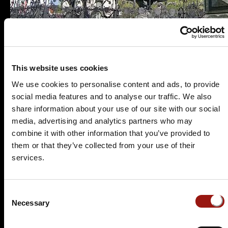
This website uses cookies
We use cookies to personalise content and ads, to provide
Es wurden leider keine aktuellen Veranstaltungen
social media features and to analyse our traffic. We also
für diesen Tatort gefunden.
share information about your use of our site with our social
Nutzen Sie doch einfach die
Suchfunktion
, um
media, advertising and analytics partners who may
einen passenden Krimidinner-Spielort in Ihrer
combine it with other information that you’ve provided to
Nähe zu finden.
them or that they’ve collected from your use of their
services.
Kriminalfans aufgepasst
beim Krimidinner
Consent
Necessary
Selection
Klagenfurt