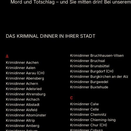
Mord und Totschlag – und Sie mitten drin! Bei unserem
DAS KRIMINAL DINNER IN IHRER STADT
Krimidinner Bruchhausen-Vilsen
A
Krimidinner Bruchsal
Krimidinner Aachen
Krimidinner Brunsbüttel
Krimidinner Aalen
Krimidinner Burgdorf (CH)
Krimidinner Aarau (CH)
Krimidinner Burgkirchen an der Alz
Krimidinner Abensberg
Krimidinner Burgwedel
Krimidinner Achern
Krimidinner Buxtehude
Krimidinner Adelsried
Krimidinner Ahrensburg
C
Krimidinner Aichach
Krimidinner Calw
Krimidinner Albstadt
Krimidinner Celle
Krimidinner Alsfeld
Krimidinner Chemnitz
Krimidinner Altomünster
Krimidinner Chieming-Ising
Krimidinner Altrip
Krimidinner Chur (CH)
Krimidinner Amberg
Krimidinner Coburg
Krimidinner Ankum