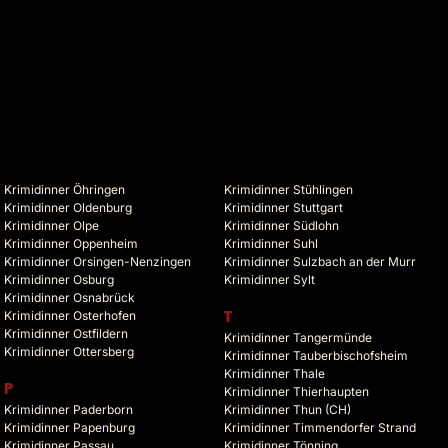
Krimidinner Öhringen
Krimidinner Stühlingen
Krimidinner Oldenburg
Krimidinner Stuttgart
Krimidinner Olpe
Krimidinner Südlohn
Krimidinner Oppenheim
Krimidinner Suhl
Krimidinner Orsingen-Nenzingen
Krimidinner Sulzbach an der Murr
Krimidinner Osburg
Krimidinner Sylt
Krimidinner Osnabrück
Krimidinner Osterhofen
T
Krimidinner Ostfildern
Krimidinner Tangermünde
Krimidinner Ottersberg
Krimidinner Tauberbischofsheim
Krimidinner Thale
P
Krimidinner Thierhaupten
Krimidinner Paderborn
Krimidinner Thun (CH)
Krimidinner Papenburg
Krimidinner Timmendorfer Strand
Krimidinner Passau
Krimidinner Tönning