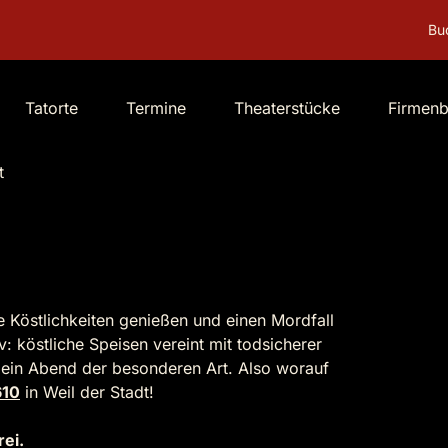
Buchen Sie Deut
Tatorte
Termine
Theaterstücke
Firmen
t
e Köstlichkeiten genießen und einen Mordfall
v: köstliche Speisen vereint mit todsicherer
d ein Abend der besonderen Art. Also worauf
610
in Weil der Stadt!
rei.