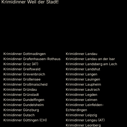
 Krimidinner Weil der Stadt!
Krimidinner Gottmadingen
Krimidinner Landau
Krimidinner Grafenhausen-Rothaus
Krimidinner Landau an der Isar
Krimidinner Graz (AT)
Krimidinner Landsberg am Lech
Krimidinner Greifswald
Krimidinner Landshut
Krimidinner Grevenbroich
Krimidinner Langen
Krimidinner Großensee
Krimidinner Lauingen
Krimidinner Großmaischeid
Krimidinner Laupheim
Krimidinner Gründau
Krimidinner Lautrach
Krimidinner Grünstadt
Krimidinner Legden
Krimidinner Gundelfingen
Krimidinner Leimen
Krimidinner Gundelsheim
Krimidinner Leinfelden-
Krimidinner Günzburg
Echterdingen
Krimidinner Gutach
Krimidinner Leipzig
Krimidinner Güttingen (CH)
Krimidinner Lengau (AT)
Krimidinner Leonberg