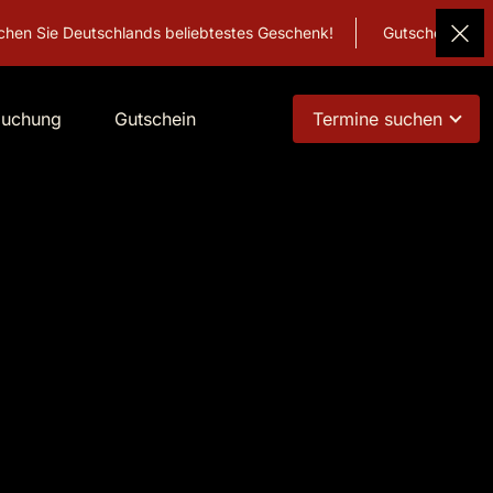
schlands beliebtestes Geschenk!
Gutschein
buchung
Gutschein
Termine suchen