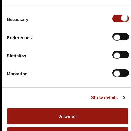
Eberhardstrasse 2
71522 Backnang
Consent
Auf der Karte anzeigen
Necessary
Selection
84,90 €
Preferences
Tickets kaufen
Statistics
Marketing
Show details
DO.
06.05.2027 19:00 Uhr
Und raus bist du
Allow all
Restaurant Merlin