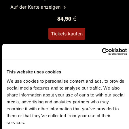
Auf der Karte anzeigen
84,90 €
Tickets kaufen
This website uses cookies
We use cookies to personalise content and ads, to provide
social media features and to analyse our traffic. We also
share information about your use of our site with our social
DO.
04.02.2027 19:00 Uhr
media, advertising and analytics partners who may
Sherlock Holmes und die vergiftete
combine it with other information that you’ve provided to
Maultäschlesupp
them or that they’ve collected from your use of their
Restaurant Merlin
services.