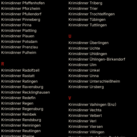
Krimidinner Pfaffenhofen
Krimidinner Triberg
Krimidinner Pforzheim
Krimidinner Trier
Krimidinner Pfullendorf
Krimidinner Trochtelfingen
Krimidinner Pinneberg
Krimidinner Tübingen
Krimidinner Pirna
Krimidinner Tuttlingen
Krimidinner Plattling
Krimidinner Plauen
U
Krimidinner Potsdam
Krimidinner Überlingen
Krimidinner Prenzlau
Krimidinner Uchte
Krimidinner Pulheim
Krimidinner Uhldingen
Krimidinner Ühlingen-Birkendorf
R
Krimidinner Ulm
Krimidinner Radolfzell
Krimidinner Unkel
Krimidinner Rastatt
Krimidinner Unna
Krimidinner Ratingen
Krimidinner Unterschleißheim
Krimidinner Ravensburg
Krimidinner Ursberg
Krimidinner Recklinghausen
Krimidinner Redefin
V
Krimidinner Regen
Krimidinner Vaihingen (Enz)
Krimidinner Regensburg
Krimidinner Vechta
Krimidinner Reinbek
Krimidinner Velbert
Krimidinner Rendsburg
Krimidinner Verl
Krimidinner Renningen
Krimidinner Viersen
Krimidinner Reutlingen
Krimidinner Villingen
Krimidinner Rheine