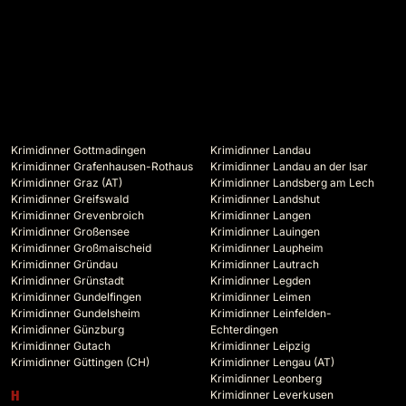
Krimidinner Gottmadingen
Krimidinner Landau
Krimidinner Grafenhausen-Rothaus
Krimidinner Landau an der Isar
Krimidinner Graz (AT)
Krimidinner Landsberg am Lech
Krimidinner Greifswald
Krimidinner Landshut
Krimidinner Grevenbroich
Krimidinner Langen
Krimidinner Großensee
Krimidinner Lauingen
Krimidinner Großmaischeid
Krimidinner Laupheim
Krimidinner Gründau
Krimidinner Lautrach
Krimidinner Grünstadt
Krimidinner Legden
Krimidinner Gundelfingen
Krimidinner Leimen
Krimidinner Gundelsheim
Krimidinner Leinfelden-
Krimidinner Günzburg
Echterdingen
Krimidinner Gutach
Krimidinner Leipzig
Krimidinner Güttingen (CH)
Krimidinner Lengau (AT)
Krimidinner Leonberg
Krimidinner Leverkusen
H