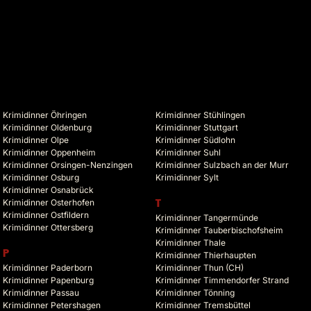
Krimidinner Öhringen
Krimidinner Stühlingen
Krimidinner Oldenburg
Krimidinner Stuttgart
Krimidinner Olpe
Krimidinner Südlohn
Krimidinner Oppenheim
Krimidinner Suhl
Krimidinner Orsingen-Nenzingen
Krimidinner Sulzbach an der Murr
Krimidinner Osburg
Krimidinner Sylt
Krimidinner Osnabrück
Krimidinner Osterhofen
T
Krimidinner Ostfildern
Krimidinner Tangermünde
Krimidinner Ottersberg
Krimidinner Tauberbischofsheim
Krimidinner Thale
P
Krimidinner Thierhaupten
Krimidinner Paderborn
Krimidinner Thun (CH)
Krimidinner Papenburg
Krimidinner Timmendorfer Strand
Krimidinner Passau
Krimidinner Tönning
Krimidinner Petershagen
Krimidinner Tremsbüttel