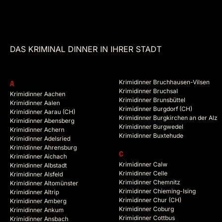
DAS KRIMINAL DINNER IN IHRER STADT
Krimidinner Bruchhausen-Vilsen
A
Krimidinner Bruchsal
Krimidinner Aachen
Krimidinner Brunsbüttel
Krimidinner Aalen
Krimidinner Burgdorf (CH)
Krimidinner Aarau (CH)
Krimidinner Burgkirchen an der Alz
Krimidinner Abensberg
Krimidinner Burgwedel
Krimidinner Achern
Krimidinner Buxtehude
Krimidinner Adelsried
Krimidinner Ahrensburg
C
Krimidinner Aichach
Krimidinner Calw
Krimidinner Albstadt
Krimidinner Celle
Krimidinner Alsfeld
Krimidinner Chemnitz
Krimidinner Altomünster
Krimidinner Chieming-Ising
Krimidinner Altrip
Krimidinner Chur (CH)
Krimidinner Amberg
Krimidinner Coburg
Krimidinner Ankum
Krimidinner Cottbus
Krimidinner Ansbach