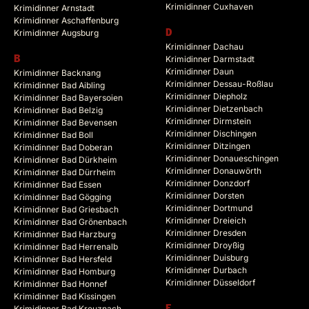
Krimidinner Cuxhaven
Krimidinner Arnstadt
Krimidinner Aschaffenburg
Krimidinner Augsburg
D
Krimidinner Dachau
B
Krimidinner Darmstadt
Krimidinner Daun
Krimidinner Backnang
Krimidinner Dessau-Roßlau
Krimidinner Bad Aibling
Krimidinner Diepholz
Krimidinner Bad Bayersoien
Krimidinner Dietzenbach
Krimidinner Bad Belzig
Krimidinner Dirmstein
Krimidinner Bad Bevensen
Krimidinner Dischingen
Krimidinner Bad Boll
Krimidinner Ditzingen
Krimidinner Bad Doberan
Krimidinner Donaueschingen
Krimidinner Bad Dürkheim
Krimidinner Donauwörth
Krimidinner Bad Dürrheim
Krimidinner Donzdorf
Krimidinner Bad Essen
Krimidinner Dorsten
Krimidinner Bad Gögging
Krimidinner Dortmund
Krimidinner Bad Griesbach
Krimidinner Dreieich
Krimidinner Bad Grönenbach
Krimidinner Dresden
Krimidinner Bad Harzburg
Krimidinner Droyßig
Krimidinner Bad Herrenalb
Krimidinner Duisburg
Krimidinner Bad Hersfeld
Krimidinner Durbach
Krimidinner Bad Homburg
Krimidinner Düsseldorf
Krimidinner Bad Honnef
Krimidinner Bad Kissingen
Krimidinner Bad Kreuznach
E