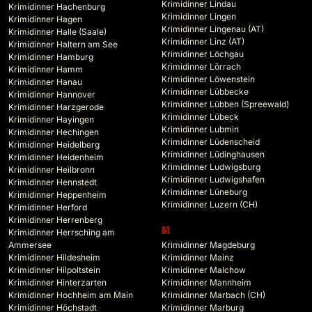
Krimidinner Lindau
Krimidinner Hachenburg
Krimidinner Lingen
Krimidinner Hagen
Krimidinner Lingenau (AT)
Krimidinner Halle (Saale)
Krimidinner Linz (AT)
Krimidinner Haltern am See
Krimidinner Löchgau
Krimidinner Hamburg
Krimidinner Lörrach
Krimidinner Hamm
Krimidinner Löwenstein
Krimidinner Hanau
Krimidinner Lübbecke
Krimidinner Hannover
Krimidinner Lübben (Spreewald)
Krimidinner Harzgerode
Krimidinner Lübeck
Krimidinner Hayingen
Krimidinner Lubmin
Krimidinner Hechingen
Krimidinner Lüdenscheid
Krimidinner Heidelberg
Krimidinner Lüdinghausen
Krimidinner Heidenheim
Krimidinner Ludwigsburg
Krimidinner Heilbronn
Krimidinner Ludwigshafen
Krimidinner Hennstedt
Krimidinner Lüneburg
Krimidinner Heppenheim
Krimidinner Luzern (CH)
Krimidinner Herford
Krimidinner Herrenberg
M
Krimidinner Herrsching am
Ammersee
Krimidinner Magdeburg
Krimidinner Hildesheim
Krimidinner Mainz
Krimidinner Hilpoltstein
Krimidinner Malchow
Krimidinner Hinterzarten
Krimidinner Mannheim
Krimidinner Hochheim am Main
Krimidinner Marbach (CH)
Krimidinner Höchstadt
Krimidinner Marburg