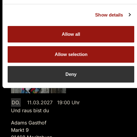
Auf der Karte anzeigen
Show details
89,90 €
Allow all
Tickets kaufen
Allow selection
Deny
DO.
11.03.2027 19:00 Uhr
Und raus bist du
Adams Gasthof
Markt 9