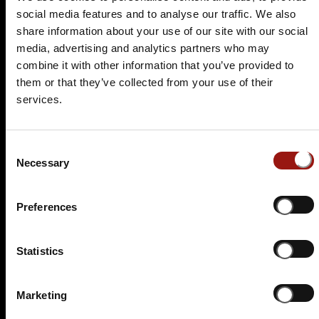
Auf der Karte anzeigen
social media features and to analyse our traffic. We also
share information about your use of our site with our social
89,90 €
media, advertising and analytics partners who may
combine it with other information that you’ve provided to
Tickets kaufen
them or that they’ve collected from your use of their
services.
Consent
Necessary
Selection
Preferences
DO.
07.01.2027 19:00 Uhr
Der Polterabendkiller
Statistics
Adams Gasthof
Marketing
Markt 9
01468 Moritzburg