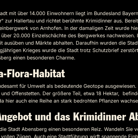
dt mit über 14.000 Einwohnern liegt im Bundesland Bayern
“ zur Hallertau und richtet berühmte Krimidinner aus. Berei
inbergwerk von Arnhofen. In der damaligen Zeit wurde hier
man über 20.000 Einzelschächte des Bergwerkes nachweisen.
it ausüben und Märkte abhalten. Daraufhin wurden die Stad
jährigen Krieges wurde die Stadt trotz Schutzbrief zerstört
ensberg einen besonderen Charme.
-Flora-Habitat
desamt für Umwelt als bedeutende Geotope ausgewiesen. Et
und Offenstetten. Der größere Teil, etwa 18 Hektar, befinde
da hier auch eine Reihe an stark bedrohten Pflanzen wachs
 Angebot und das Krimidinner 
gt die Stadt Abensberg einen besonderen Reiz. Wandeln Sie
llen Zügen. Auch eine Stadtführung wirft spannende Einbli