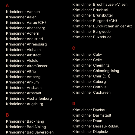
Krimidinner Bruchhausen-Vilsen
A
Krimidinner Bruchsal
Krimidinner Aachen
Krimidinner Brunsbüttel
Krimidinner Aalen
Krimidinner Burgdorf (CH)
Krimidinner Aarau (CH)
Krimidinner Burgkirchen an der Alz
Krimidinner Abensberg
Krimidinner Burgwedel
Krimidinner Achern
Krimidinner Buxtehude
Krimidinner Adelsried
Krimidinner Ahrensburg
C
Krimidinner Aichach
Krimidinner Calw
Krimidinner Albstadt
Krimidinner Celle
Krimidinner Alsfeld
Krimidinner Chemnitz
Krimidinner Altomünster
Krimidinner Chieming-Ising
Krimidinner Altrip
Krimidinner Chur (CH)
Krimidinner Amberg
Krimidinner Coburg
Krimidinner Ankum
Krimidinner Cottbus
Krimidinner Ansbach
Krimidinner Cuxhaven
Krimidinner Arnstadt
Krimidinner Aschaffenburg
Krimidinner Augsburg
D
Krimidinner Dachau
B
Krimidinner Darmstadt
Krimidinner Daun
Krimidinner Backnang
Krimidinner Dessau-Roßlau
Krimidinner Bad Aibling
Krimidinner Diepholz
Krimidinner Bad Bayersoien