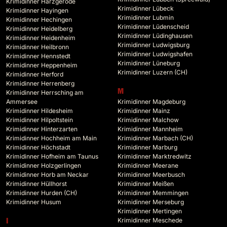
Krimidinner Harzgerode
Krimidinner Lübeck
Krimidinner Hayingen
Krimidinner Lubmin
Krimidinner Hechingen
Krimidinner Lüdenscheid
Krimidinner Heidelberg
Krimidinner Lüdinghausen
Krimidinner Heidenheim
Krimidinner Ludwigsburg
Krimidinner Heilbronn
Krimidinner Ludwigshafen
Krimidinner Hennstedt
Krimidinner Lüneburg
Krimidinner Heppenheim
Krimidinner Luzern (CH)
Krimidinner Herford
Krimidinner Herrenberg
M
Krimidinner Herrsching am
Ammersee
Krimidinner Magdeburg
Krimidinner Hildesheim
Krimidinner Mainz
Krimidinner Hilpoltstein
Krimidinner Malchow
Krimidinner Hinterzarten
Krimidinner Mannheim
Krimidinner Hochheim am Main
Krimidinner Marbach (CH)
Krimidinner Höchstadt
Krimidinner Marburg
Krimidinner Hofheim am Taunus
Krimidinner Marktredwitz
Krimidinner Holzgerlingen
Krimidinner Meerane
Krimidinner Horb am Neckar
Krimidinner Meerbusch
Krimidinner Hüllhorst
Krimidinner Meißen
Krimidinner Hurden (CH)
Krimidinner Memmingen
Krimidinner Husum
Krimidinner Merseburg
Krimidinner Mertingen
Krimidinner Meschede
I