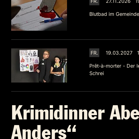
FR.
27.11.2026 1
Blutbad im Gemeinde
FR.
19.03.2027 1
Prêt-à-morter - Der l
Schrei
Krimidinner Abe
Anders“