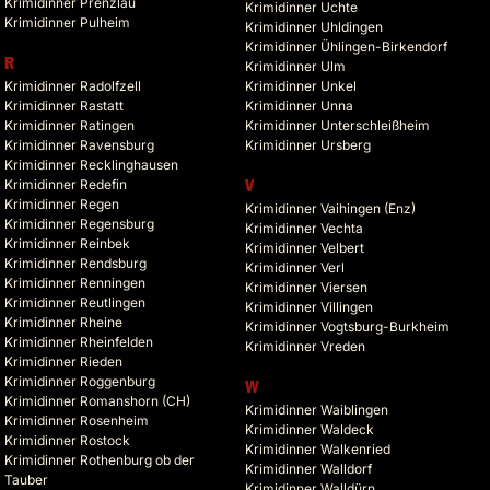
Krimidinner Prenzlau
Krimidinner Uchte
Krimidinner Pulheim
Krimidinner Uhldingen
Krimidinner Ühlingen-Birkendorf
R
Krimidinner Ulm
Krimidinner Radolfzell
Krimidinner Unkel
Krimidinner Rastatt
Krimidinner Unna
Krimidinner Ratingen
Krimidinner Unterschleißheim
Krimidinner Ravensburg
Krimidinner Ursberg
Krimidinner Recklinghausen
Krimidinner Redefin
V
Krimidinner Regen
Krimidinner Vaihingen (Enz)
Krimidinner Regensburg
Krimidinner Vechta
Krimidinner Reinbek
Krimidinner Velbert
Krimidinner Rendsburg
Krimidinner Verl
Krimidinner Renningen
Krimidinner Viersen
Krimidinner Reutlingen
Krimidinner Villingen
Krimidinner Rheine
Krimidinner Vogtsburg-Burkheim
Krimidinner Rheinfelden
Krimidinner Vreden
Krimidinner Rieden
Krimidinner Roggenburg
W
Krimidinner Romanshorn (CH)
Krimidinner Waiblingen
Krimidinner Rosenheim
Krimidinner Waldeck
Krimidinner Rostock
Krimidinner Walkenried
Krimidinner Rothenburg ob der
Krimidinner Walldorf
Tauber
Krimidinner Walldürn