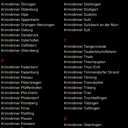
Krimidinner Öhringen
Krimidinner Stühlingen
Krimidinner Oldenburg
Krimidinner Stuttgart
Krimidinner Olpe
Krimidinner Südlohn
Krimidinner Oppenheim
Krimidinner Suhl
Krimidinner Orsingen-Nenzingen
Krimidinner Sulzbach an der Murr
Krimidinner Osburg
Krimidinner Sylt
Krimidinner Osnabrück
Krimidinner Osterhofen
T
Krimidinner Ostfildern
Krimidinner Tangermünde
Krimidinner Ottersberg
Krimidinner Tauberbischofsheim
Krimidinner Thale
P
Krimidinner Thierhaupten
Krimidinner Paderborn
Krimidinner Thun (CH)
Krimidinner Papenburg
Krimidinner Timmendorfer Strand
Krimidinner Passau
Krimidinner Tönning
Krimidinner Petershagen
Krimidinner Tremsbüttel
Krimidinner Pfaffenhofen
Krimidinner Triberg
Krimidinner Pforzheim
Krimidinner Trier
Krimidinner Pfullendorf
Krimidinner Trochtelfingen
Krimidinner Pinneberg
Krimidinner Tübingen
Krimidinner Pirna
Krimidinner Tuttlingen
Krimidinner Plattling
Krimidinner Plauen
U
Krimidinner Potsdam
Krimidinner Überlingen