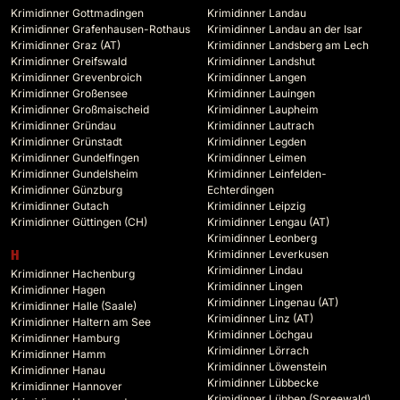
Krimidinner Gottmadingen
Krimidinner Landau
Krimidinner Grafenhausen-Rothaus
Krimidinner Landau an der Isar
Krimidinner Graz (AT)
Krimidinner Landsberg am Lech
Krimidinner Greifswald
Krimidinner Landshut
Krimidinner Grevenbroich
Krimidinner Langen
Krimidinner Großensee
Krimidinner Lauingen
Krimidinner Großmaischeid
Krimidinner Laupheim
Krimidinner Gründau
Krimidinner Lautrach
Krimidinner Grünstadt
Krimidinner Legden
Krimidinner Gundelfingen
Krimidinner Leimen
Krimidinner Gundelsheim
Krimidinner Leinfelden-
Krimidinner Günzburg
Echterdingen
Krimidinner Gutach
Krimidinner Leipzig
Krimidinner Güttingen (CH)
Krimidinner Lengau (AT)
Krimidinner Leonberg
Krimidinner Leverkusen
H
Krimidinner Lindau
Krimidinner Hachenburg
Krimidinner Lingen
Krimidinner Hagen
Krimidinner Lingenau (AT)
Krimidinner Halle (Saale)
Krimidinner Linz (AT)
Krimidinner Haltern am See
Krimidinner Löchgau
Krimidinner Hamburg
Krimidinner Lörrach
Krimidinner Hamm
Krimidinner Löwenstein
Krimidinner Hanau
Krimidinner Lübbecke
Krimidinner Hannover
Krimidinner Lübben (Spreewald)