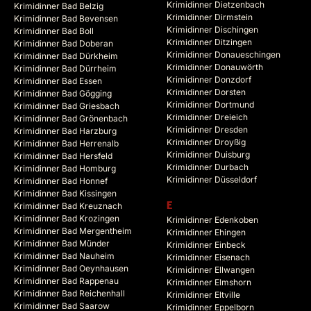
Krimidinner Dietzenbach
Krimidinner Bad Belzig
Krimidinner Dirmstein
Krimidinner Bad Bevensen
Krimidinner Dischingen
Krimidinner Bad Boll
Krimidinner Ditzingen
Krimidinner Bad Doberan
Krimidinner Donaueschingen
Krimidinner Bad Dürkheim
Krimidinner Donauwörth
Krimidinner Bad Dürrheim
Krimidinner Donzdorf
Krimidinner Bad Essen
Krimidinner Dorsten
Krimidinner Bad Gögging
Krimidinner Dortmund
Krimidinner Bad Griesbach
Krimidinner Dreieich
Krimidinner Bad Grönenbach
Krimidinner Dresden
Krimidinner Bad Harzburg
Krimidinner Droyßig
Krimidinner Bad Herrenalb
Krimidinner Duisburg
Krimidinner Bad Hersfeld
Krimidinner Durbach
Krimidinner Bad Homburg
Krimidinner Düsseldorf
Krimidinner Bad Honnef
Krimidinner Bad Kissingen
Krimidinner Bad Kreuznach
E
Krimidinner Bad Krozingen
Krimidinner Edenkoben
Krimidinner Bad Mergentheim
Krimidinner Ehingen
Krimidinner Bad Münder
Krimidinner Einbeck
Krimidinner Bad Nauheim
Krimidinner Eisenach
Krimidinner Bad Oeynhausen
Krimidinner Ellwangen
Krimidinner Bad Rappenau
Krimidinner Elmshorn
Krimidinner Bad Reichenhall
Krimidinner Eltville
Krimidinner Bad Saarow
Krimidinner Eppelborn