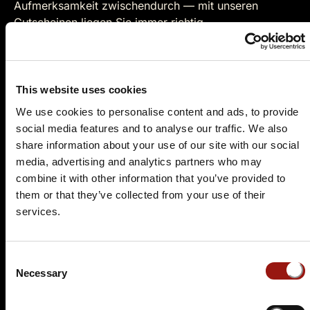
Aufmerksamkeit zwischendurch — mit unseren
Gutscheinen liegen Sie immer richtig.
Gutschein kaufen
This website uses cookies
We use cookies to personalise content and ads, to provide
social media features and to analyse our traffic. We also
Es wurden leider keine aktuellen Veranstaltungen
share information about your use of our site with our social
für diesen Tatort gefunden.
media, advertising and analytics partners who may
Nutzen Sie doch einfach die
Suchfunktion
, um
combine it with other information that you’ve provided to
einen passenden Krimidinner-Spielort in Ihrer
them or that they’ve collected from your use of their
Nähe zu finden.
services.
Hintergründe zu Korntal-
Consent
Münchingen
Necessary
Selection
Korntal-Münchingen ist eine Gemeinde in Baden-