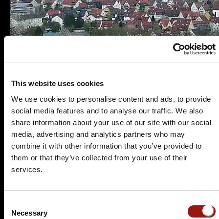
This website uses cookies
We use cookies to personalise content and ads, to provide
social media features and to analyse our traffic. We also
Es wurden leider keine aktuellen Veranstaltungen
share information about your use of our site with our social
für diesen Tatort gefunden.
media, advertising and analytics partners who may
Nutzen Sie doch einfach die
Suchfunktion
, um
combine it with other information that you’ve provided to
einen passenden Krimidinner-Spielort in Ihrer
them or that they’ve collected from your use of their
Nähe zu finden.
services.
Köstlicher Nervenkitzel
Consent
Necessary
Selection