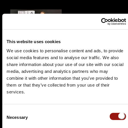
This website uses cookies
SO.
14.03.2027 17:00 Uhr
We use cookies to personalise content and ads, to provide
Prêt-à-morter - Der letzte Schrei
social media features and to analyse our traffic. We also
share information about your use of our site with our social
Hohenwart Forum
media, advertising and analytics partners who may
Schönbornstraße 25
combine it with other information that you’ve provided to
75181 Pforzheim
them or that they’ve collected from your use of their
Auf der Karte anzeigen
services.
99,90 €
Consent
Necessary
Tickets kaufen
Selection