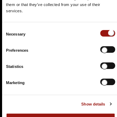
them or that they’ve collected from your use of their
services.
SA.
06.02.2027 19:00 Uhr
Blutbad im Gemeinderat
Consent
Hotel Das Weitzer
Necessary
Selection
Grieskai 12-14
8020 Graz
Preferences
Auf der Karte anzeigen
99,90 €
Statistics
Tickets kaufen
Marketing
Show details