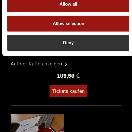
Allow all
DO.
04.03.2027 19:00 Uhr
Allow selection
Mord & Tod im Gasthof zur Zapfsäule (bayerisch)
Schloss Vasoldsberg
Deny
Vasoldsberg 73
8076 Graz
Auf der Karte anzeigen
109,90 €
Tickets kaufen