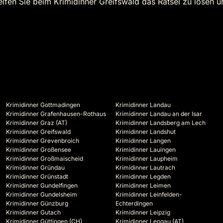
en Sie beim Krimidinner Greifswald das Rätsel zu lösen un
Krimidinner Gottmadingen
Krimidinner Landau
Krimidinner Grafenhausen-Rothaus
Krimidinner Landau an der Isar
Krimidinner Graz (AT)
Krimidinner Landsberg am Lech
Krimidinner Greifswald
Krimidinner Landshut
Krimidinner Grevenbroich
Krimidinner Langen
Krimidinner Großensee
Krimidinner Lauingen
Krimidinner Großmaischeid
Krimidinner Laupheim
Krimidinner Gründau
Krimidinner Lautrach
Krimidinner Grünstadt
Krimidinner Legden
Krimidinner Gundelfingen
Krimidinner Leimen
Krimidinner Gundelsheim
Krimidinner Leinfelden-
Krimidinner Günzburg
Echterdingen
Krimidinner Gutach
Krimidinner Leipzig
Krimidinner Güttingen (CH)
Krimidinner Lengau (AT)