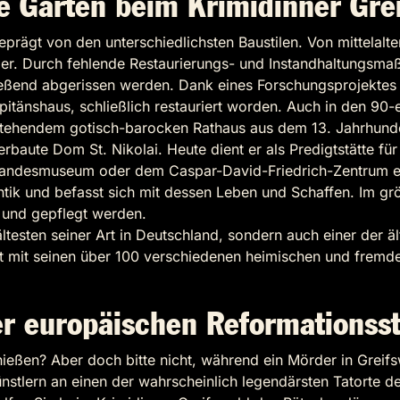
e Gärten beim Krimidinner Gre
rägt von den unterschiedlichsten Baustilen. Von mittelalter
der. Durch fehlende Restaurierungs- und Instandhaltungsmaß
ießend abgerissen werden. Dank eines Forschungsprojektes
itänshaus, schließlich restauriert worden. Auch in den 90-e
istehendem gotisch-barocken Rathaus aus dem 13. Jahrhunde
erbaute Dom St. Nikolai. Heute dient er als Predigtstätte
Landesmuseum oder dem Caspar-David-Friedrich-Zentrum ein
ntik und befasst sich mit dessen Leben und Schaffen. Im
t und gepflegt werden.
ältesten seiner Art in Deutschland, sondern auch einer der 
st mit seinen über 100 verschiedenen heimischen und fremden
er europäischen Reformationss
eßen? Aber doch bitte nicht, während ein Mörder in Greifsw
nstlern an einen der wahrscheinlich legendärsten Tatorte 