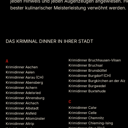
jeden Hinweis und jeden Augenzeugen angewiesen. Helf
bester kulinarischer Meisterleistung verwöhnt werden.
DAS KRIMINAL DINNER IN IHRER STADT
Krimidinner Bruchhausen-Vilsen
A
Krimidinner Bruchsal
Krimidinner Aachen
Krimidinner Brunsbüttel
Krimidinner Aalen
Krimidinner Burgdorf (CH)
Krimidinner Aarau (CH)
Krimidinner Burgkirchen an der Alz
Krimidinner Abensberg
Krimidinner Burgwedel
Krimidinner Achern
Krimidinner Buxtehude
Krimidinner Adelsried
Krimidinner Ahrensburg
C
Krimidinner Aichach
Krimidinner Calw
Krimidinner Albstadt
Krimidinner Celle
Krimidinner Alsfeld
Krimidinner Chemnitz
Krimidinner Altomünster
Krimidinner Chieming-Ising
Krimidinner Altrip