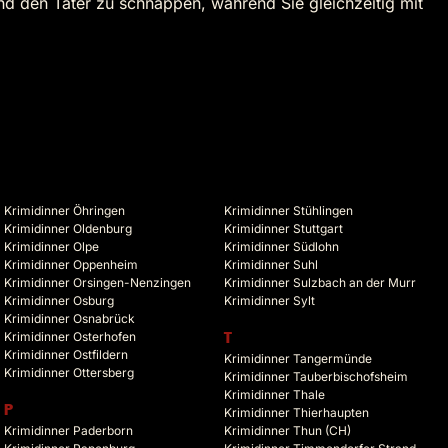
d den Täter zu schnappen, während Sie gleichzeitig mit
Krimidinner Öhringen
Krimidinner Stühlingen
Krimidinner Oldenburg
Krimidinner Stuttgart
Krimidinner Olpe
Krimidinner Südlohn
Krimidinner Oppenheim
Krimidinner Suhl
Krimidinner Orsingen-Nenzingen
Krimidinner Sulzbach an der Murr
Krimidinner Osburg
Krimidinner Sylt
Krimidinner Osnabrück
Krimidinner Osterhofen
T
Krimidinner Ostfildern
Krimidinner Tangermünde
Krimidinner Ottersberg
Krimidinner Tauberbischofsheim
Krimidinner Thale
P
Krimidinner Thierhaupten
Krimidinner Paderborn
Krimidinner Thun (CH)