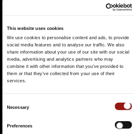
Hauptkommissar Schröder ermittelt
Hotel am Schlosspark Gotha
Lindenauallee 20-24
This website uses cookies
99867 Gotha
We use cookies to personalise content and ads, to provide
Auf der Karte anzeigen
social media features and to analyse our traffic. We also
share information about your use of our site with our social
89,90 €
media, advertising and analytics partners who may
combine it with other information that you’ve provided to
Tickets kaufen
them or that they’ve collected from your use of their
services.
Consent
Necessary
Selection
Preferences
SA.
10.04.2027 19:00 Uhr