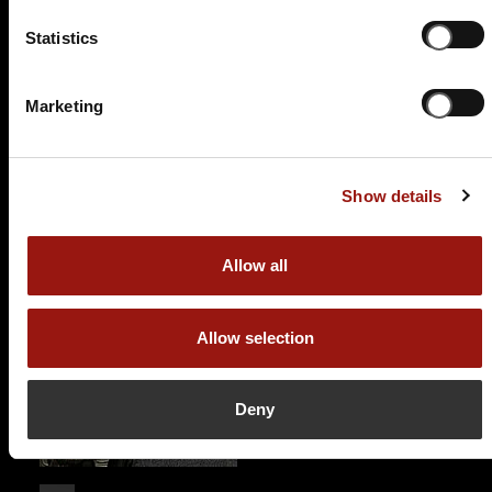
Tödlich Sexy - Das Burlesque-Krimidinner
Statistics
Morada Hotel Gothaer Hof
Weimarer Str. 18
Marketing
99867 Gotha
Auf der Karte anzeigen
Show details
94,90 €
Tickets kaufen
Allow all
Allow selection
Deny