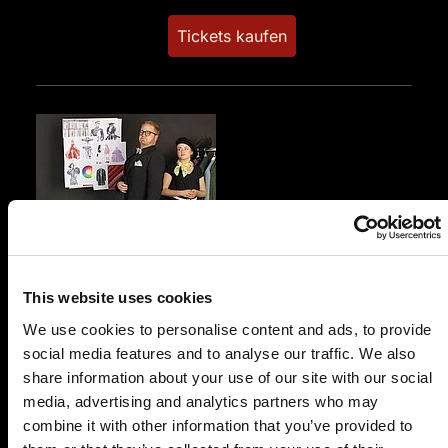
Tickets kaufen
SO.
17.01.2027 17:00 Uhr
Prêt-à-morter - Der letzte Schrei
This website uses cookies
Mosbacher Brauhaus
We use cookies to personalise content and ads, to provide
Eisenbahnstr. 18
social media features and to analyse our traffic. We also
74821 Mosbach
share information about your use of our site with our social
Auf der Karte anzeigen
media, advertising and analytics partners who may
combine it with other information that you’ve provided to
89,90 €