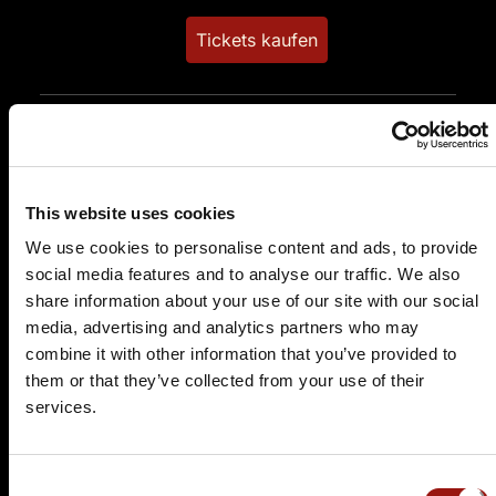
Tickets kaufen
This website uses cookies
We use cookies to personalise content and ads, to provide
social media features and to analyse our traffic. We also
SA.
20.02.2027 19:00 Uhr
share information about your use of our site with our social
Und raus bist du
media, advertising and analytics partners who may
Restaurant Hollerner Hof
combine it with other information that you’ve provided to
Hollernstraße 91
them or that they’ve collected from your use of their
21723 Hollern-Twielenfleth
services.
Auf der Karte anzeigen
Consent
84,90 €