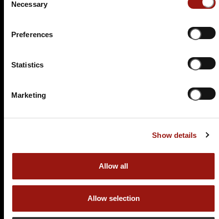
Necessary
Selection
Tickets kaufen
Preferences
Statistics
Marketing
SA.
17.04.2027 19:00 Uhr
Show details
Ein Mord mit Zukunft - Der Zeitreise-Krimi
Restaurant Hollerner Hof
Allow all
Hollernstraße 91
21723 Hollern-Twielenfleth
Allow selection
Auf der Karte anzeigen