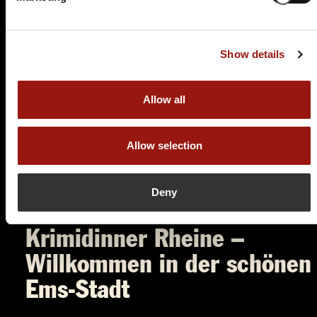
Krimi
roter hirsch 4U
Show details
Marktplatz 10
48431 Rheine
Auf der Karte anzeigen
Allow all
89,90 €
Allow selection
Tickets kaufen
Deny
Krimidinner Rheine –
Willkommen in der schönen
Ems-Stadt