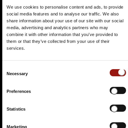
roter hirsch 4U
We use cookies to personalise content and ads, to provide
Marktplatz 10
social media features and to analyse our traffic. We also
48431 Rheine
share information about your use of our site with our social
media, advertising and analytics partners who may
Auf der Karte anzeigen
combine it with other information that you’ve provided to
them or that they’ve collected from your use of their
89,90 €
services.
Tickets kaufen
Consent
Necessary
Selection
Preferences
Statistics
SO.
04.04.2027 17:00 Uhr
Der letzte Joint der Marie Juana - Ein Hippie
Marketing