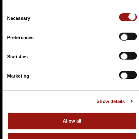
89,90 €
Consent
Tickets kaufen
Necessary
Selection
Preferences
Statistics
Marketing
SA.
20.03.2027 19:00 Uhr
Eine Leiche im Louvre
Show details
Alt-Oberurseler Brauhaus
Ackergasse 13
61440 Oberursel
Allow all
Auf der Karte anzeigen