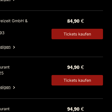
reizeit GmbH &
84,90 €
 93
Tickets kaufen
zeigen
urant
94,90 €
25
Tickets kaufen
zeigen
urant
94,90 €