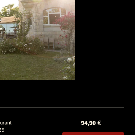
urant
94,90 €
25