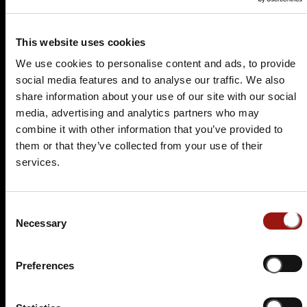
Stadt ist ein ideales Reiseziel für alle, die sich für
Geschichte, Kunst und die Schönheit der Natur
interessieren.
This website uses cookies
We use cookies to personalise content and ads, to provide
Die reiche Geschichte von Moers spiegelt sich in
social media features and to analyse our traffic. We also
zahlreichen historischen Sehenswürdigkeiten wider.
share information about your use of our site with our social
Ein absolutes Highlight ist das imposante Schloss
media, advertising and analytics partners who may
Moers, das im 13. Jahrhundert erbaut wurde und
combine it with other information that you’ve provided to
majestätisch über der Stadt thront. Die malerische
them or that they’ve collected from your use of their
Altstadt mit ihren liebevoll restaurierten
services.
Fachwerkhäusern lädt zu einem gemütlichen Bummel
ein und vermittelt ein Gefühl von vergangener Zeit.
Hier können Besucher die charmante Atmosphäre
Consent
genießen und in kleinen Cafés und Geschäften
Necessary
Selection
verweilen.
Preferences
Moers ist auch ein lebendiger Ort für Kunst und Kultur.
Das jährliche Moers Festival, eines der ältesten
Jazzfestivals Deutschlands, zieht Musikliebhaber aus