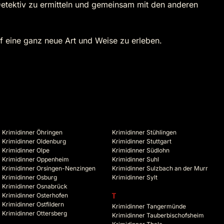
 Detektiv zu ermitteln und gemeinsam mit den anderen
uf eine ganz neue Art und Weise zu erleben.
Krimidinner Öhringen
Krimidinner Stühlingen
Krimidinner Oldenburg
Krimidinner Stuttgart
Krimidinner Olpe
Krimidinner Südlohn
Krimidinner Oppenheim
Krimidinner Suhl
Krimidinner Orsingen-Nenzingen
Krimidinner Sulzbach an der Murr
Krimidinner Osburg
Krimidinner Sylt
Krimidinner Osnabrück
Krimidinner Osterhofen
T
Krimidinner Ostfildern
Krimidinner Tangermünde
Krimidinner Ottersberg
Krimidinner Tauberbischofsheim