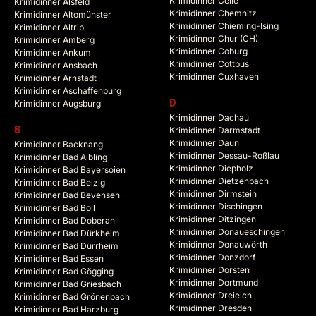
Krimidinner Celle
Krimidinner Alsfeld
Krimidinner Chemnitz
Krimidinner Altomünster
Krimidinner Chieming-Ising
Krimidinner Altrip
Krimidinner Chur (CH)
Krimidinner Amberg
Krimidinner Coburg
Krimidinner Ankum
Krimidinner Cottbus
Krimidinner Ansbach
Krimidinner Cuxhaven
Krimidinner Arnstadt
Krimidinner Aschaffenburg
Krimidinner Augsburg
D
Krimidinner Dachau
B
Krimidinner Darmstadt
Krimidinner Daun
Krimidinner Backnang
Krimidinner Dessau-Roßlau
Krimidinner Bad Aibling
Krimidinner Diepholz
Krimidinner Bad Bayersoien
Krimidinner Dietzenbach
Krimidinner Bad Belzig
Krimidinner Dirmstein
Krimidinner Bad Bevensen
Krimidinner Dischingen
Krimidinner Bad Boll
Krimidinner Ditzingen
Krimidinner Bad Doberan
Krimidinner Donaueschingen
Krimidinner Bad Dürkheim
Krimidinner Donauwörth
Krimidinner Bad Dürrheim
Krimidinner Donzdorf
Krimidinner Bad Essen
Krimidinner Dorsten
Krimidinner Bad Gögging
Krimidinner Dortmund
Krimidinner Bad Griesbach
Krimidinner Dreieich
Krimidinner Bad Grönenbach
Krimidinner Dresden
Krimidinner Bad Harzburg