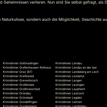
 Geheimnissen verlieren. Nun sind Sie selbst gefragt, als
 Naturkulisse, sondern auch die Möglichkeit, Geschichte a
Krimidinner Gottmadingen
Krimidinner Landau
Krimidinner Grafenhausen-Rothaus
Krimidinner Landau an der Isar
Krimidinner Graz (AT)
Krimidinner Landsberg am Lech
Krimidinner Greifswald
Krimidinner Landshut
Krimidinner Grevenbroich
Krimidinner Langen
Krimidinner Großensee
Krimidinner Lauingen
Krimidinner Großmaischeid
Krimidinner Laupheim
Krimidinner Gründau
Krimidinner Lautrach
Krimidinner Grünstadt
Krimidinner Legden
Krimidinner Gundelfingen
Krimidinner Leimen
Krimidinner Gundelsheim
Krimidinner Leinfelden-