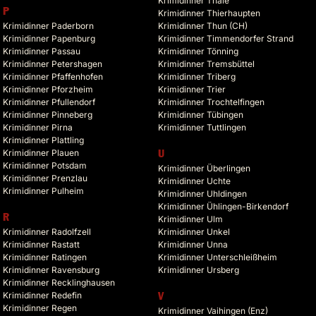
Krimidinner Thale
P
Krimidinner Thierhaupten
Krimidinner Paderborn
Krimidinner Thun (CH)
Krimidinner Papenburg
Krimidinner Timmendorfer Strand
Krimidinner Passau
Krimidinner Tönning
Krimidinner Petershagen
Krimidinner Tremsbüttel
Krimidinner Pfaffenhofen
Krimidinner Triberg
Krimidinner Pforzheim
Krimidinner Trier
Krimidinner Pfullendorf
Krimidinner Trochtelfingen
Krimidinner Pinneberg
Krimidinner Tübingen
Krimidinner Pirna
Krimidinner Tuttlingen
Krimidinner Plattling
Krimidinner Plauen
U
Krimidinner Potsdam
Krimidinner Überlingen
Krimidinner Prenzlau
Krimidinner Uchte
Krimidinner Pulheim
Krimidinner Uhldingen
Krimidinner Ühlingen-Birkendorf
R
Krimidinner Ulm
Krimidinner Radolfzell
Krimidinner Unkel
Krimidinner Rastatt
Krimidinner Unna
Krimidinner Ratingen
Krimidinner Unterschleißheim
Krimidinner Ravensburg
Krimidinner Ursberg
Krimidinner Recklinghausen
Krimidinner Redefin
V
Krimidinner Regen
Krimidinner Vaihingen (Enz)