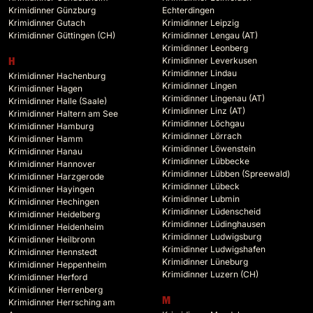
Krimidinner Günzburg
Echterdingen
Krimidinner Gutach
Krimidinner Leipzig
Krimidinner Güttingen (CH)
Krimidinner Lengau (AT)
Krimidinner Leonberg
Krimidinner Leverkusen
H
Krimidinner Lindau
Krimidinner Hachenburg
Krimidinner Lingen
Krimidinner Hagen
Krimidinner Lingenau (AT)
Krimidinner Halle (Saale)
Krimidinner Linz (AT)
Krimidinner Haltern am See
Krimidinner Löchgau
Krimidinner Hamburg
Krimidinner Lörrach
Krimidinner Hamm
Krimidinner Löwenstein
Krimidinner Hanau
Krimidinner Lübbecke
Krimidinner Hannover
Krimidinner Lübben (Spreewald)
Krimidinner Harzgerode
Krimidinner Lübeck
Krimidinner Hayingen
Krimidinner Lubmin
Krimidinner Hechingen
Krimidinner Lüdenscheid
Krimidinner Heidelberg
Krimidinner Lüdinghausen
Krimidinner Heidenheim
Krimidinner Ludwigsburg
Krimidinner Heilbronn
Krimidinner Ludwigshafen
Krimidinner Hennstedt
Krimidinner Lüneburg
Krimidinner Heppenheim
Krimidinner Luzern (CH)
Krimidinner Herford
Krimidinner Herrenberg
M
Krimidinner Herrsching am