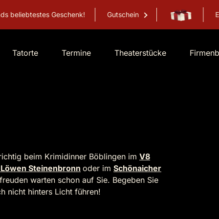
s Geschenk!
Gutschein
Erlebnisgutschei
Tatorte
Termine
Theaterstücke
Firmen
richtig beim Krimidinner Böblingen im
V8
 Löwen Steinenbronn
oder im
Schönaicher
nfreuden warten schon auf Sie. Begeben Sie
 nicht hinters Licht führen!