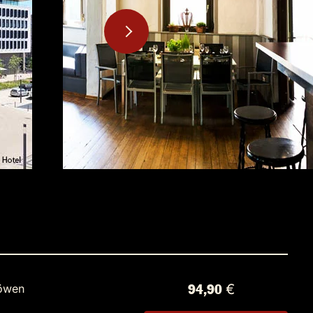
öwen
94,90 €