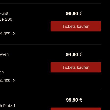
Fürst
99,90 €
aße 200
Tickets kaufen
zeigen
öwen
94,90 €
Tickets kaufen
nn
zeigen
99,90 €
 Platz 1