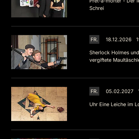
Prêt-à-morter - Der l
Schrei
FR.
18.12.2026 1
Sherlock Holmes und
vergiftete Maultäsch
FR.
05.02.2027 
Uhr
Eine Leiche im L