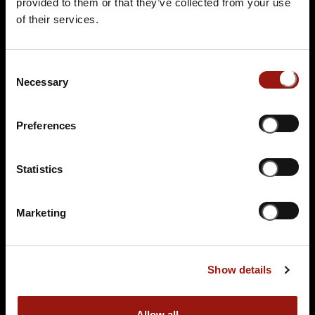
provided to them or that they’ve collected from your use
of their services.
Consent
Necessary
Selection
FR.
13.11.2026 19:00 Uhr
Preferences
Blutbad im Gemeinderat
GutsAlm Harlachberg
Statistics
Harlachberg 1+2
94249 Bodenmais
Marketing
Auf der Karte anzeigen
89,90 €
Show details
Tickets kaufen
Allow all