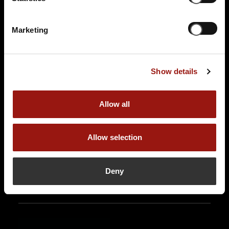
Marketing
SA.
07.11.2026 19:00 Uhr
Das Escape Dinner - Escape Room in 3 Gängen
Passepartouts Weltreise
Show details
Hotel Burg Abenberg
Burgstrasse 16
Allow all
91183 Abenberg
Auf der Karte anzeigen
Allow selection
89,90 €
Deny
Tickets kaufen