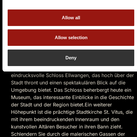
Besonders beeindruckend ist die gut erhaltene
Altstadt, die mit ihren zahlreichen historischen
Allow all
Gebäuden und engen Gassen einen Blick in die
Vergangenheit gewährt.
Allow selection
In Ellwangen gibt es viel zu
sehen und zu erleben!
Deny
Der historische Mittelpunkt von Ellwangen ist das
eindrucksvolle Schloss Ellwangen, das hoch über der
Stadt thront und einen spektakulären Blick auf die
Umgebung bietet. Das Schloss beherbergt heute ein
Museum, das interessante Einblicke in die Geschichte
der Stadt und der Region bietet.Ein weiterer
Höhepunkt ist die prächtige Stadtkirche St. Vitus, die
mit ihrem beeindruckenden Innenraum und den
kunstvollen Altären Besucher in ihren Bann zieht.
Schlendern Sie durch die malerischen Gassen der