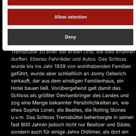
Jahre 1893 erbaute Herrenhaus erinnert an die
Stilelemente der Neo-Renaissance und gilt als
typisches Baudenkmal der Gründerzeit. Erbaut wurde
Allow selection
das prächtige Gebäude von den Berliner Architekten
Hans Grisebach und Georg Dinklage. Während die
Elektrizität für die Bewohner der meisten Ortschaften
Deny
damals noch ein Fremdbegriff war, gehörte
Tremsbüttel zu einer der ersten Orte, die dies erfahren
durften. Ebenso Fahrräder und Autos. Das Schloss
wurde bis ins Jahr 1939 von wohlhabenden Familien
geführt, wurde aber schließlich an Jonny Oellerich
verkauft, der aus dem einstigen Familienhaus, ein
Hotel bauen ließ. Vorübergehend galt damit das
Schloss als größter Devisenbringer des Landes und
zog eine Menge bekannter Persönlichkeiten an, wie
etwa Sophia Loren, die Beatles, die Rolling Stones
u.v.m. Das Schloss Tremsbüttel beherbergte in seinen
fast 800 Jahren jedoch nicht nur Besitzer und Gäste,
sondern auch für einige Jahre Oldtimer, als dort ein