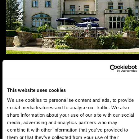
Es wurden leider keine aktuellen Veranstaltungen
für diesen Tatort gefunden.
Nutzen Sie doch einfach die
Suchfunktion
, um
This website uses cookies
einen passenden Krimidinner-Spielort in Ihrer
Nähe zu finden.
We use cookies to personalise content and ads, to provide
social media features and to analyse our traffic. We also
share information about your use of our site with our social
Köstlicher Nervenkitzel in
media, advertising and analytics partners who may
combine it with other information that you’ve provided to
Tremsbüttel
them or that they’ve collected from your use of their