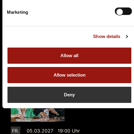
Und raus bist du
Marketing
Historische Gastwirtschaft Pfeffersack
Kirchgasse 15c
09599 Freiberg
Show details
Auf der Karte anzeigen
89,90 €
Allow all
Tickets kaufen
Allow selection
Deny
FR.
05.03.2027 19:00 Uhr