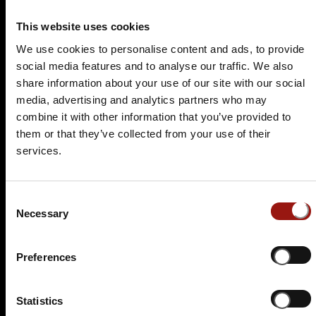
Historische Gastwirtschaft Pfeffersack
This website uses cookies
Kirchgasse 15c
We use cookies to personalise content and ads, to provide
09599 Freiberg
social media features and to analyse our traffic. We also
Auf der Karte anzeigen
share information about your use of our site with our social
media, advertising and analytics partners who may
89,90 €
combine it with other information that you’ve provided to
them or that they’ve collected from your use of their
Tickets kaufen
services.
Consent
Necessary
Selection
Preferences
Statistics
FR.
12.02.2027 19:00 Uhr