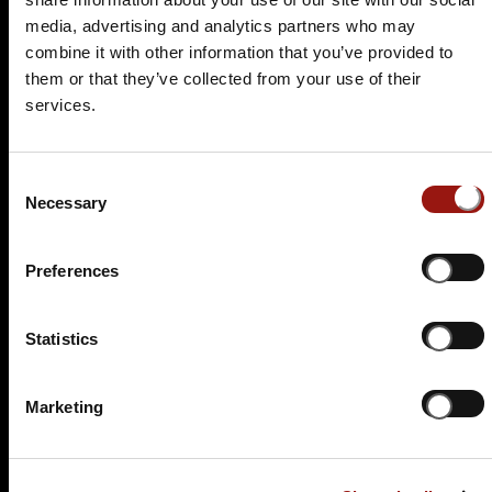
media, advertising and analytics partners who may
SO.
13.06.2027 17:00 Uhr
combine it with other information that you’ve provided to
Und raus bist du
them or that they’ve collected from your use of their
OPEN AIR
services.
Villa Waldesruh
Seligenthaler Straße 94
Consent
53721 Siegburg
Necessary
Selection
Auf der Karte anzeigen
Preferences
99,90 €
Tickets kaufen
Statistics
Marketing