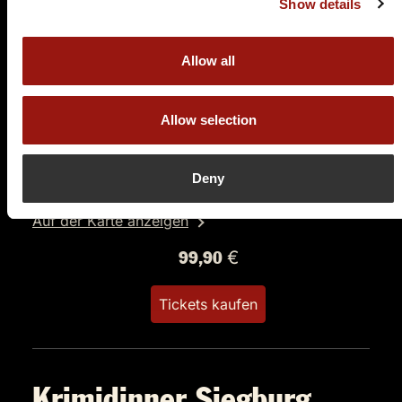
Show details
Allow all
SO.
15.08.2027 17:00 Uhr
Testament à la Carte
OPEN AIR
Allow selection
Villa Waldesruh
Seligenthaler Straße 94
Deny
53721 Siegburg
Auf der Karte anzeigen
99,90 €
Tickets kaufen
Krimidinner Siegburg