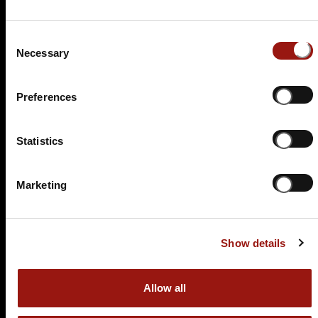
Auf der Karte anzeigen
Consent
99,90 €
Necessary
Selection
Tickets kaufen
Preferences
Statistics
Marketing
DO.
25.02.2027 19:00 Uhr
Show details
Prêt-à-morter - Der letzte Schrei
Eselsmühle Musberg
Allow all
Eselsmühle 1